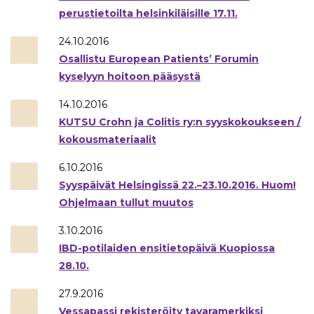
perustietoilta helsinkiläisille 17.11.
24.10.2016
Osallistu European Patients’ Forumin
kyselyyn hoitoon pääsystä
14.10.2016
KUTSU Crohn ja Colitis ry:n syyskokoukseen /
kokousmateriaalit
6.10.2016
Syyspäivät Helsingissä 22.–23.10.2016. Huom!
Ohjelmaan tullut muutos
3.10.2016
IBD-potilaiden ensitietopäivä Kuopiossa
28.10.
27.9.2016
Vessapassi rekisteröity tavaramerkiksi