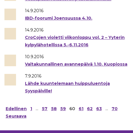
14.9.2016
IBD-foorumi Joensuussa 4.10.
14.9.2016
CroCojen violetti viikonloppu vol. 2 – Yyterin
kylpylähotellissa 5.-6.11.2016
10.9.2016
Valtakunnallinen avannepäivä 1.10. Kuopiossa
7.9.2016
Lähde kuuntelemaan huippuluentoja
Syyspäiville!
Artikkelien
Edellinen
1
…
57
58
59
60
61
62
63
…
70
sivutus
Seuraava