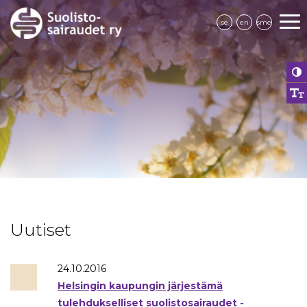
se
en
sme
Uutiset
24.10.2016
Helsingin kaupungin järjestämä
tulehdukselliset suolistosairaudet -