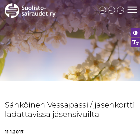
se
en
sme
Sähköinen Vessapassi / jäsenkortti
ladattavissa jäsensivuilta
11.1.2017