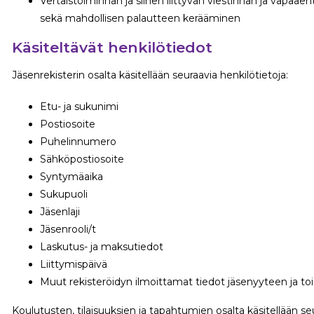
Vertaistoiminnan ja siihen liittyvän viestinnän ja vapaa
sekä mahdollisen palautteen kerääminen
Käsiteltävät henkilötiedot
Jäsenrekisterin osalta käsitellään seuraavia henkilötietoja:
Etu- ja sukunimi
Postiosoite
Puhelinnumero
Sähköpostiosoite
Syntymäaika
Sukupuoli
Jäsenlaji
Jäsenrooli/t
Laskutus- ja maksutiedot
Liittymispäivä
Muut rekisteröidyn ilmoittamat tiedot jäsenyyteen ja toi
Koulutusten, tilaisuuksien ja tapahtumien osalta käsitellään seu