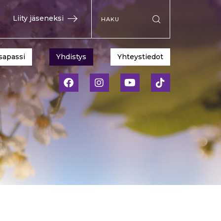
Hae sivustolta
Liity jäseneksi
Suorita haku
sapassi
Yhdistys
Yhteystiedot