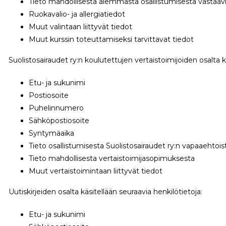
Tieto mahdollisesta aiemmasta osallistumisesta vastaavil
Ruokavalio- ja allergiatiedot
Muut valintaan liittyvät tiedot
Muut kurssin toteuttamiseksi tarvittavat tiedot
Suolistosairaudet ry:n koulutettujen vertaistoimijoiden osalta k
Etu- ja sukunimi
Postiosoite
Puhelinnumero
Sähköpostiosoite
Syntymäaika
Tieto osallistumisesta Suolistosairaudet ry:n vapaaehto
Tieto mahdollisesta vertaistoimijasopimuksesta
Muut vertaistoimintaan liittyvät tiedot
Uutiskirjeiden osalta käsitellään seuraavia henkilötietoja:
Etu- ja sukunimi