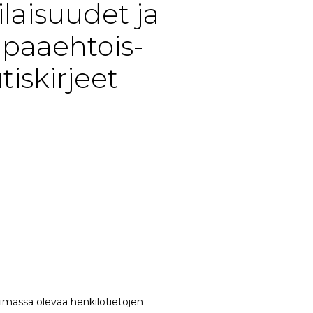
ilaisuudet ja
apaaehtois-
tiskirjeet
oimassa olevaa henkilötietojen