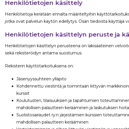
Henkilötietojen käsittely
Henkilötietoja kerätään ennalta määriteltyihin käyttötarkoituksii
jotka ovat palvelun käytön edellytys. Osan tiedoista käyttäjä v
Henkilötietojen käsittelyn peruste ja k
Henkilötietojen käsittelyn perusteena on lakisääteinen velvoi
sekä rekisteröidyn antama suostumus.
Rekisterin käyttötarkoituksena on:
Jäsenyyssuhteen ylläpito
Kohdennettu viestintä ja toimintaan liittyvän markkinoint
kurssit
Koulutusten, tilaisuuksien ja tapahtumien toteuttaminen 
mahdollisen palautteen kerääminen ja laskutuksen hoi
Suolistosairaudet ry:n järjestämien kurssien toteuttamine
mahdollisen palautteen kerääminen