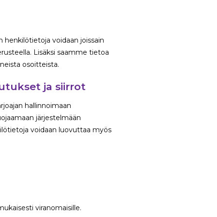
n henkilötietoja voidaan joissain
rusteella. Lisäksi saamme tietoa
eista osoitteista.
ukset ja siirrot
arjoajan hallinnoimaan
suojaamaan järjestelmään
kilötietoja voidaan luovuttaa myös
ukaisesti viranomaisille.