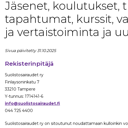
Jäsenet, koulutukset, t
tapahtumat, kurssit, v
ja vertaistoiminta ja uu
Sivua päivitetty 31.10.2025
Rekisterinpitäjä
Suolistosairaudet ry
Finlaysoninkatu 7
33210 Tampere
Y-tunnus: 1714141-6
info@suolistosairaudet.fi
044 725 4400
Suolistosairaudet ry on sitoutunut noudattamaan kulloinkin v