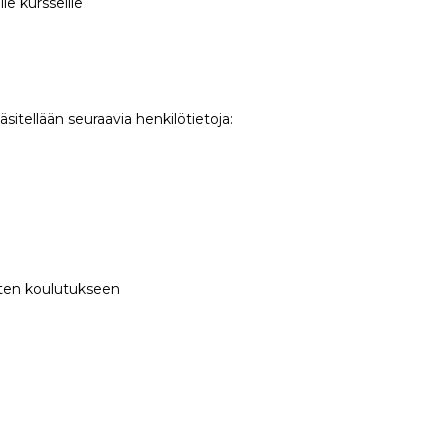
le kursseille
äsitellään seuraavia henkilötietoja:
isten koulutukseen