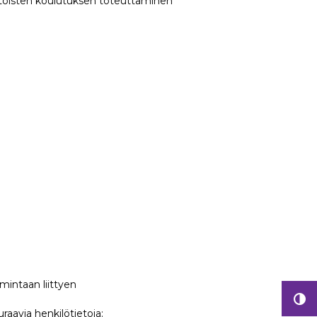
ehtoisten koulutuksen toteuttaminen
mintaan liittyen
raavia henkilötietoja: