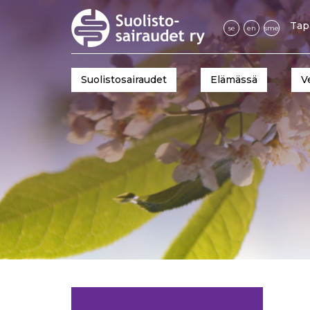
Tap
se
en
sme
Suolistosairaudet
Elämässä
V