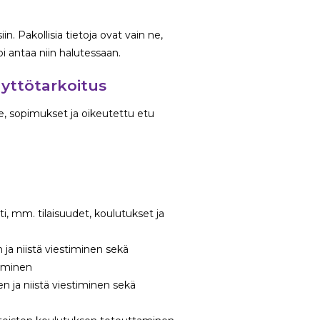
n. Pakollisia tietoja ovat vain ne,
oi antaa niin halutessaan.
äyttötarkoitus
te, sopimukset ja oikeutettu etu
i, mm. tilaisuudet, koulutukset ja
ja niistä viestiminen sekä
taminen
n ja niistä viestiminen sekä