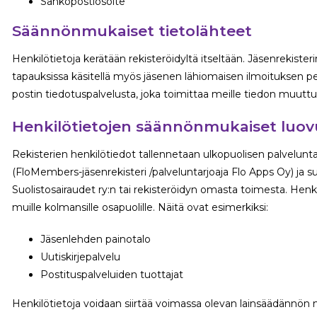
Sähköpostiosoite
Säännönmukaiset tietolähteet
Henkilötietoja kerätään rekisteröidyltä itseltään. Jäsenrekisteri
tapauksissa käsitellä myös jäsenen lähiomaisen ilmoituksen pe
postin tiedotuspalvelusta, joka toimittaa meille tiedon muuttun
Henkilötietojen säännönmukaiset luovut
Rekisterien henkilötiedot tallennetaan ulkopuolisen palvelunt
(FloMembers-jäsenrekisteri /palveluntarjoaja Flo Apps Oy) ja 
Suolistosairaudet ry:n tai rekisteröidyn omasta toimesta. Hen
muille kolmansille osapuolille. Näitä ovat esimerkiksi:
Jäsenlehden painotalo
Uutiskirjepalvelu
Postituspalveluiden tuottajat
Henkilötietoja voidaan siirtää voimassa olevan lainsäädännön m