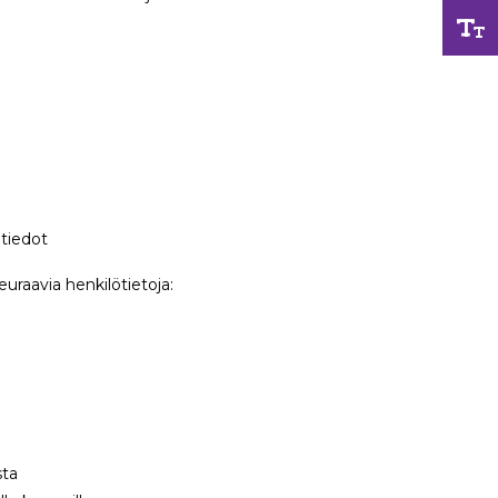
tiedot
euraavia henkilötietoja:
sta