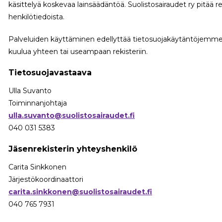
käsittelyä koskevaa lainsäädäntöä. Suolistosairaudet ry pitää r
henkilötiedoista.
Palveluiden käyttäminen edellyttää tietosuojakäytäntöjemme 
kuulua yhteen tai useampaan rekisteriin.
Tietosuojavastaava
Ulla Suvanto
Toiminnanjohtaja
ulla.suvanto@suolistosairaudet.fi
040 031 5383
Jäsenrekisterin yhteyshenkilö
Carita Sinkkonen
Järjestökoordinaattori
carita.sinkkonen@suolistosairaudet.fi
040 765 7931