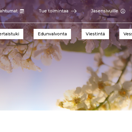
ahtumat
Tue toimintaa
Jäsensivuille
ertaistuki
Edunvalvonta
Viestintä
Ves