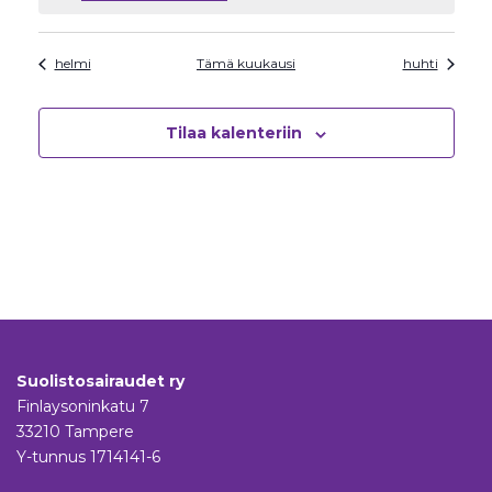
helmi
Tämä kuukausi
huhti
Tilaa kalenteriin
Suolistosairaudet ry
Finlaysoninkatu 7
33210 Tampere
Y-tunnus 1714141-6