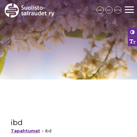
se
en
sme
ibd
Tapahtumat
ibd