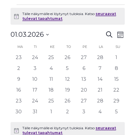
Tapahtumat
Tälle näkymälle ei löytynyt tuloksia. Katso
seuraavat
Notice
tulevat tapahtumat
.
Tapahtu
Tapa
01.03.2026
Etsi
Kuukau
View
Etsi
Valitse
Navig
Kalenteri
MA
MAANANTAI
TI
TIISTAI
KE
KESKIVIIKKO
TO
TORSTAI
PE
PERJANTAI
LA
LAUANTAI
SU
SUNNUN
aja
päivä.
/
Näkymät
0
0
0
0
0
0
0
23
24
25
26
27
28
1
Tapahtumat
navigoint
tapahtumat
tapahtumat
tapahtumat
tapahtumat
tapahtumat
tapahtumat
tapaht
0
0
0
0
0
0
0
2
3
4
5
6
7
8
tapahtumat
tapahtumat
tapahtumat
tapahtumat
tapahtumat
tapahtumat
tapaht
0
0
0
0
0
0
0
9
10
11
12
13
14
15
tapahtumat
tapahtumat
tapahtumat
tapahtumat
tapahtumat
tapahtumat
tapahtu
0
0
0
0
0
0
0
16
17
18
19
20
21
22
tapahtumat
tapahtumat
tapahtumat
tapahtumat
tapahtumat
tapahtumat
tapahtu
0
0
0
0
0
0
0
23
24
25
26
27
28
29
tapahtumat
tapahtumat
tapahtumat
tapahtumat
tapahtumat
tapahtumat
tapahtu
0
0
0
0
0
0
0
30
31
1
2
3
4
5
tapahtumat
tapahtumat
tapahtumat
tapahtumat
tapahtumat
tapahtumat
tapaht
Tälle näkymälle ei löytynyt tuloksia. Katso
seuraavat
Notice
tulevat tapahtumat
.