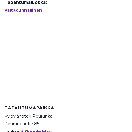
Tapahtumaluokka:
Valtakunnallinen
TAPAHTUMAPAIKKA
Kylpylähotelli Peurunka
Peurungantie 85
Laukaa
,
+ Google Map