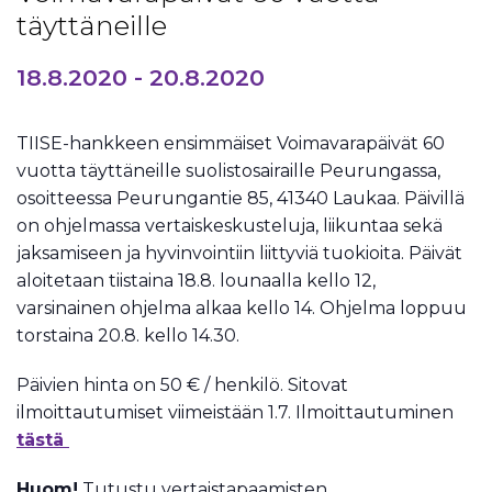
täyttäneille
18.8.2020
-
20.8.2020
TIISE-hankkeen ensimmäiset Voimavarapäivät 60
vuotta täyttäneille suolistosairaille Peurungassa,
osoitteessa Peurungantie 85, 41340 Laukaa. Päivillä
on ohjelmassa vertaiskeskusteluja, liikuntaa sekä
jaksamiseen ja hyvinvointiin liittyviä tuokioita. Päivät
aloitetaan tiistaina 18.8. lounaalla kello 12,
varsinainen ohjelma alkaa kello 14. Ohjelma loppuu
torstaina 20.8. kello 14.30.
Päivien hinta on 50 € / henkilö. Sitovat
ilmoittautumiset viimeistään 1.7. Ilmoittautuminen
tästä
Huom!
Tutustu vertaistapaamisten