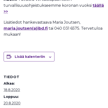
turvallisuusohjeistukseemme koronan vuoksi
täällä
>>
Lisätiedot hankevastaava Maria Joutsen,
maria.joutsen(a)ibd.fi
tai 040 031 6575. Tervetuloa
mukaan!
Lisää kalenteriin
TIEDOT
Alkaa:
18.8.2020
Loppuu:
20.8.2020