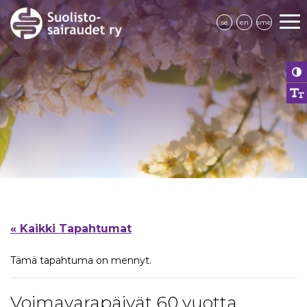
se
en
sme
« Kaikki Tapahtumat
Tämä tapahtuma on mennyt.
Voimavarapäivät 60 vuotta