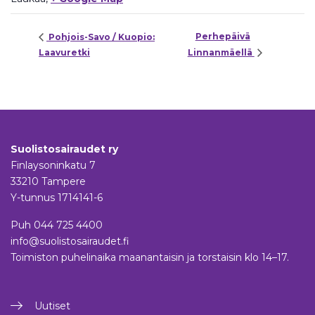
Perhepäivä
Pohjois-Savo / Kuopio:
Laavuretki
Linnanmäellä
Suolistosairaudet ry
Finlaysoninkatu 7
33210 Tampere
Y-tunnus 1714141-6
Puh
044 725 4400
info@suolistosairaudet.fi
Toimiston puhelinaika maanantaisin ja torstaisin klo 14–17.
Uutiset