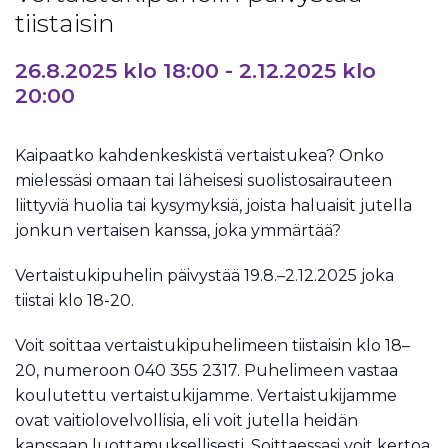
tiistaisin
26.8.2025 klo 18:00
-
2.12.2025 klo
20:00
Kaipaatko kahdenkeskistä vertaistukea? Onko
mielessäsi omaan tai läheisesi suolistosairauteen
liittyviä huolia tai kysymyksiä, joista haluaisit jutella
jonkun vertaisen kanssa, joka ymmärtää?
Vertaistukipuhelin päivystää 19.8.–2.12.2025 joka
tiistai klo 18-20.
Voit soittaa vertaistukipuhelimeen tiistaisin klo 18–
20, numeroon 040 355 2317. Puhelimeen vastaa
koulutettu vertaistukijamme. Vertaistukijamme
ovat vaitiolovelvollisia, eli voit jutella heidän
kanssaan luottamuksellisesti. Soittaessasi voit kertoa