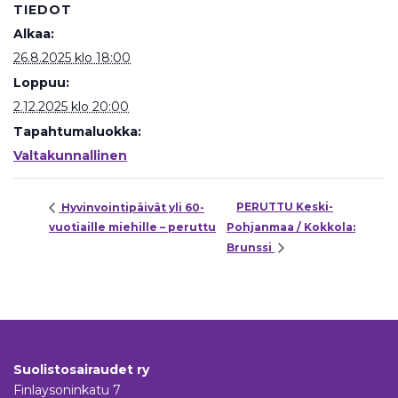
TIEDOT
Alkaa:
26.8.2025 klo 18:00
Loppuu:
2.12.2025 klo 20:00
Tapahtumaluokka:
Valtakunnallinen
PERUTTU Keski-
Hyvinvointipäivät yli 60-
vuotiaille miehille – peruttu
Pohjanmaa / Kokkola:
Brunssi
Suolistosairaudet ry
Finlaysoninkatu 7