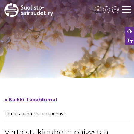
se
en
sme
« Kaikki Tapahtumat
Tämä tapahtuma on mennyt.
Vertaistukipuhelin päivystää