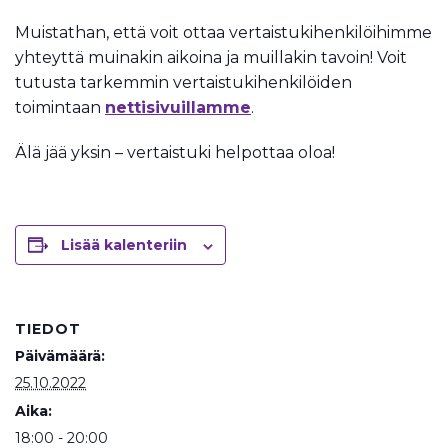
Muistathan, että voit ottaa vertaistukihenkilöihimme
yhteyttä muinakin aikoina ja muillakin tavoin! Voit
tutusta tarkemmin vertaistukihenkilöiden
toimintaan
nettisivuillamme
.
Älä jää yksin – vertaistuki helpottaa oloa!
Lisää kalenteriin
TIEDOT
Päivämäärä:
25.10.2022
Aika:
18:00 - 20:00