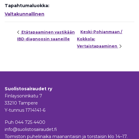
Tapahtumaluokka:
Valtakunnallinen
Keski-Pohjanmaan /
Etätapaaminen vastikään
IBD-diagnoosin saaneille
Kokkola:
Vertaistapaaminen
Suolistosairaudet ry
Finlaysoninkatu 7
33210 Tampere
Y-tunnus 1714141-6
Puh
044 725 4400
info@suolistosairaudet.fi
Toimiston puhelinaika maanantaisin ja torstaisin klo 14–17.