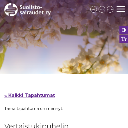
se
en
sme
« Kaikki Tapahtumat
Tämä tapahtuma on mennyt.
Vertaistukipuhelin