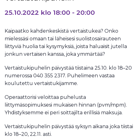
25.10.2022 klo 18:00
-
20:00
Kaipaatko kahdenkeskistä vertaistukea? Onko
mielessäsi omaan tai läheisesi suolistosairauteen
liittyviä huolia tai kysymyksiä, joista haluaisit jutella
jonkun vertaisen kanssa, joka ymmärtää?
Vertaistukipuhelin päivystää tiistaina 25.10. klo 18–20
numerossa 040 355 2317. Puhelimeen vastaa
koulutettu vertaistukijamme.
Operaattorisi veloittaa puhelusta
liittymäsopimuksesi mukaisen hinnan (pvm/mpm).
Yhdistyksemme ei peri soittajilta erillisiä maksuja.
Vertaistukipuhelin päivystää syksyn aikana joka tiistai
klo 18–20, 22.11. asti.