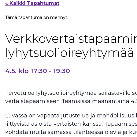
« Kaikki Tapahtumat
Tämä tapahtuma on mennyt.
Verkkovertaistapaami
lyhytsuolioireyhtymää s
4.5. klo 17:30
-
19:30
Tervetuloa lyhytsuolioireyhtymää sairastaville
vertaistapaamiseen Teamsissa maanantaina 4.5. 
Luvassa on vapaata jutustelua ja mahdollisuus 
liittyvistä asioista vertaisten kanssa. Tapaami
kohdata muita samassa tilanteessa olevia ja k