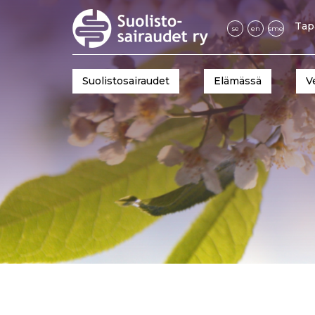
Tap
se
en
sme
Suolistosairaudet
Elämässä
V