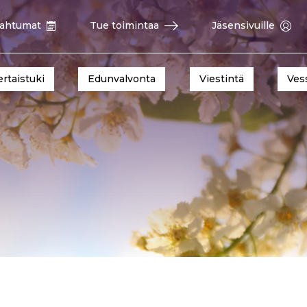
ahtumat
Tue toimintaa
Jäsensivuille
ertaistuki
Edunvalvonta
Viestintä
Ves