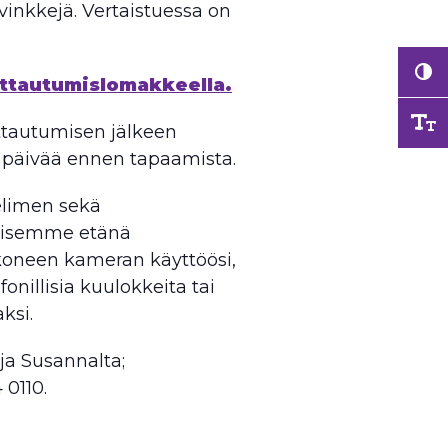
vinkkejä. Vertaistuessa on
ittautumislomakkeella.
ittautumisen jälkeen
ä päivää ennen tapaamista.
helimen sekä
toisemme etänä
koneen kameran käyttöösi,
onillisia kuulokkeita tai
ksi.
ija Susannalta;
 0110.