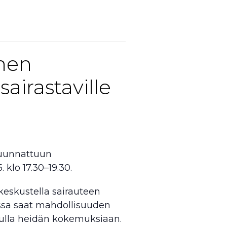
nen
airastaville
 suunnattuun
klo 17.30–19.30.
keskustella sairauteen
sessa saat mahdollisuuden
uulla heidän kokemuksiaan.