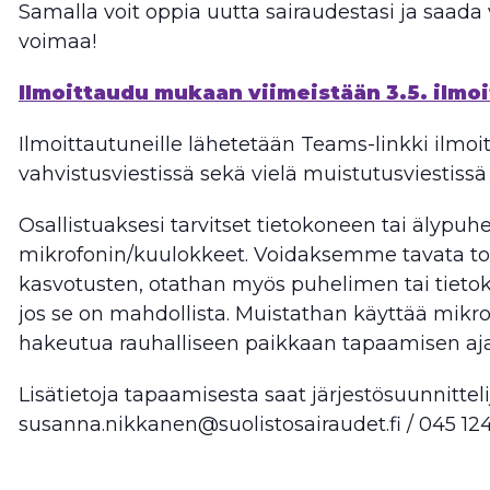
Samalla voit oppia uutta sairaudestasi ja saada 
voimaa!
Ilmoittaudu mukaan viimeistään 3.5.
ilmo
Ilmoittautuneille lähetetään Teams-linkki ilmo
vahvistusviestissä sekä vielä muistutusviestiss
Osallistuaksesi tarvitset tietokoneen tai älypu
mikrofonin/kuulokkeet. Voidaksemme tavata 
kasvotusten, otathan myös puhelimen tai tieto
jos se on mahdollista. Muistathan käyttää mikrof
hakeutua rauhalliseen paikkaan tapaamisen aja
Lisätietoja tapaamisesta saat järjestösuunnittel
susanna.nikkanen@suolistosairaudet.fi / 045 124