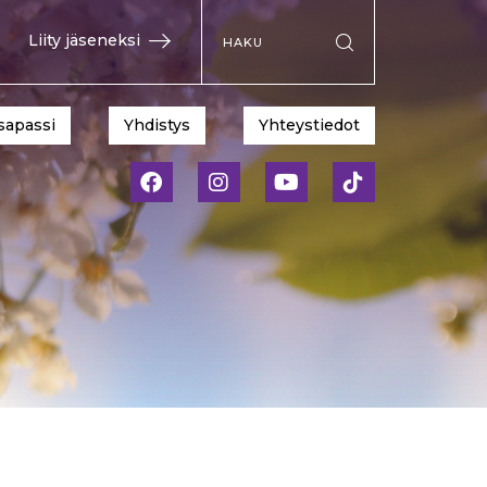
Hae sivustolta
Liity jäseneksi
Suorita haku
sapassi
Yhdistys
Yhteystiedot