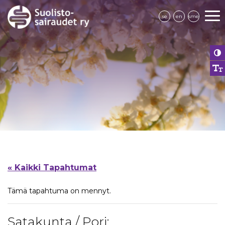
se
en
sme
« Kaikki Tapahtumat
Tämä tapahtuma on mennyt.
Satakunta / Pori: