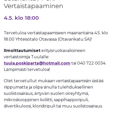
Vertaistapaaminen
4.5. klo 18:00
Tervetuloa vertaistapaamiseen maanantaina 4.5. klo
18.00 Yhteisötalo Otavassa (Otavankatu 5A)!
Ilmoittautumiset
erityisruokavalioineen
vertaistoimija Tuulalle:
tuula.poskiparta@hotmail.com
tai 040 722 0034.
Lämpimästi tervetuloa!
Olet tervetullut mukaan vertaistapaamisiin iästäsi
riippumatta ja olipa sinulla tulehduksellinen
suolistosairaus, ärtyvän suolen oireyhtymä,
mikroskooppinen koliitti, sappihapporipuli,
divertikuloosi, kloridiripuli tai muu suolistosairaus.