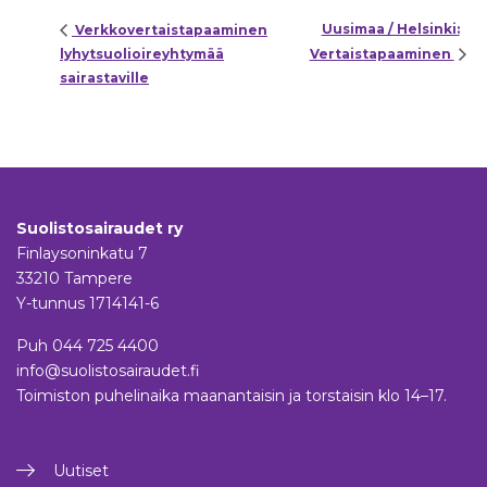
Uusimaa / Helsinki:
Verkkovertaistapaaminen
lyhytsuolioireyhtymää
Vertaistapaaminen
sairastaville
Suolistosairaudet ry
Finlaysoninkatu 7
33210 Tampere
Y-tunnus 1714141-6
Puh
044 725 4400
info@suolistosairaudet.fi
Toimiston puhelinaika maanantaisin ja torstaisin klo 14–17.
Uutiset