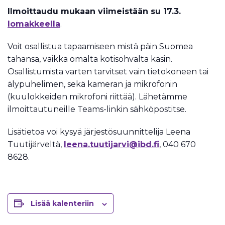
Ilmoittaudu mukaan viimeistään su 17.3.
lomakkeella
.
Voit osallistua tapaamiseen mistä päin Suomea
tahansa, vaikka omalta kotisohvalta käsin.
Osallistumista varten tarvitset vain tietokoneen tai
älypuhelimen, sekä kameran ja mikrofonin
(kuulokkeiden mikrofoni riittää). Lähetämme
ilmoittautuneille Teams-linkin sähköpostitse.
Lisätietoa voi kysyä järjestösuunnittelija Leena
Tuutijärveltä,
leena.tuutijarvi@ibd.fi
, 040 670
8628.
Lisää kalenteriin