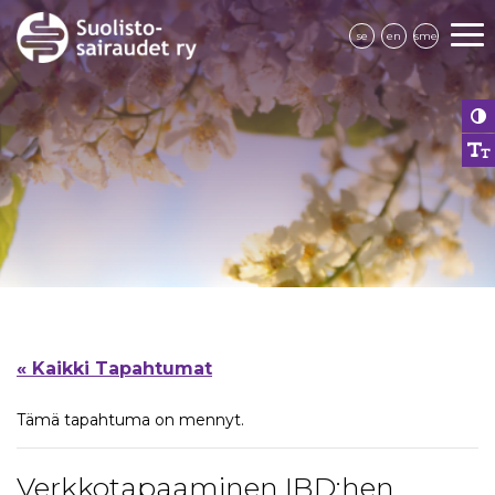
se
en
sme
« Kaikki Tapahtumat
Tämä tapahtuma on mennyt.
Verkkotapaaminen IBD:hen