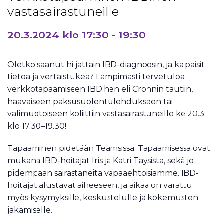
vastasairastuneille
20.3.2024 klo 17:30
-
19:30
Oletko saanut hiljattain IBD-diagnoosin, ja kaipaisit
tietoa ja vertaistukea? Lämpimästi tervetuloa
verkkotapaamiseen IBD:hen eli Crohnin tautiin,
haavaiseen paksusuolentulehdukseen tai
välimuotoiseen koliittiin vastasairastuneille ke 20.3.
klo 17.30–19.30!
Tapaaminen pidetään Teamsissa. Tapaamisessa ovat
mukana IBD-hoitajat Iris ja Katri Taysista, sekä jo
pidempään sairastaneita vapaaehtoisiamme. IBD-
hoitajat alustavat aiheeseen, ja aikaa on varattu
myös kysymyksille, keskustelulle ja kokemusten
jakamiselle.