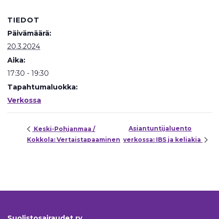
TIEDOT
Päivämäärä:
20.3.2024
Aika:
17:30 - 19:30
Tapahtumaluokka:
Verkossa
Asiantuntijaluento
Keski-Pohjanmaa /
Kokkola: Vertaistapaaminen
verkossa: IBS ja keliakia
Suolistosairaudet ry