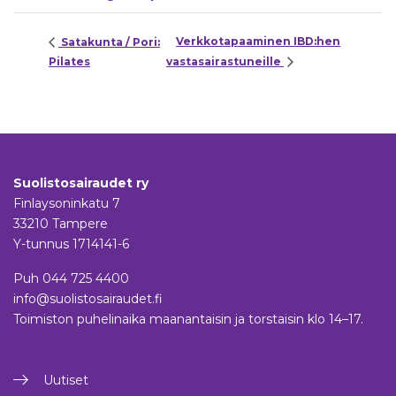
Verkkotapaaminen IBD:hen
Satakunta / Pori:
Pilates
vastasairastuneille
Suolistosairaudet ry
Finlaysoninkatu 7
33210 Tampere
Y-tunnus 1714141-6
Puh
044 725 4400
info@suolistosairaudet.fi
Toimiston puhelinaika maanantaisin ja torstaisin klo 14–17.
Uutiset