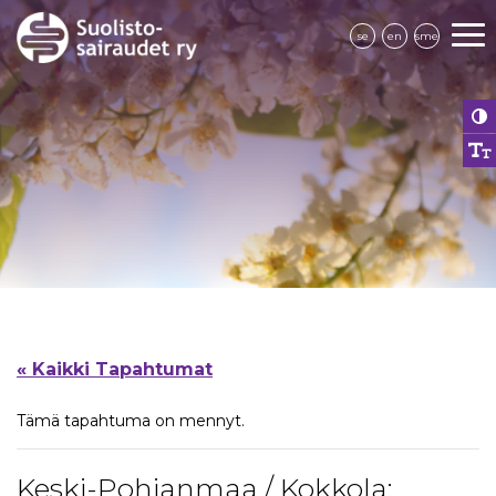
se
en
sme
« Kaikki Tapahtumat
Tämä tapahtuma on mennyt.
Keski-Pohjanmaa / Kokkola: