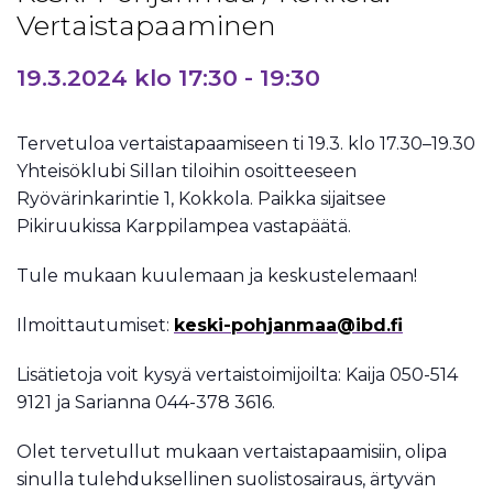
Vertaistapaaminen
19.3.2024 klo 17:30
-
19:30
Tervetuloa vertaistapaamiseen ti 19.3. klo 17.30–19.30
Yhteisöklubi Sillan tiloihin osoitteeseen
Ryövärinkarintie 1, Kokkola. Paikka sijaitsee
Pikiruukissa Karppilampea vastapäätä.
Tule mukaan kuulemaan ja keskustelemaan!
Ilmoittautumiset:
keski-pohjanmaa@ibd.fi
Lisätietoja voit kysyä vertaistoimijoilta: Kaija 050-514
9121 ja Sarianna 044-378 3616.
Olet tervetullut mukaan vertaistapaamisiin, olipa
sinulla tulehduksellinen suolistosairaus, ärtyvän