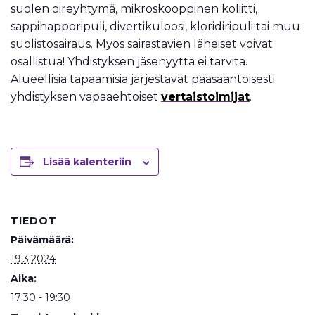
suolen oireyhtymä, mikroskooppinen koliitti,
sappihapporipuli, divertikuloosi, kloridiripuli tai muu
suolistosairaus. Myös sairastavien läheiset voivat
osallistua! Yhdistyksen jäsenyyttä ei tarvita.
Alueellisia tapaamisia järjestävät pääsääntöisesti
yhdistyksen vapaaehtoiset
vertaistoimijat
.
Lisää kalenteriin
TIEDOT
Päivämäärä:
19.3.2024
Aika:
17:30 - 19:30