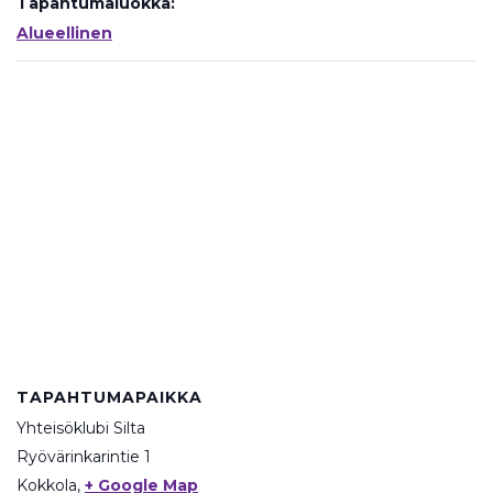
Tapahtumaluokka:
Alueellinen
TAPAHTUMAPAIKKA
Yhteisöklubi Silta
Ryövärinkarintie 1
Kokkola
,
+ Google Map