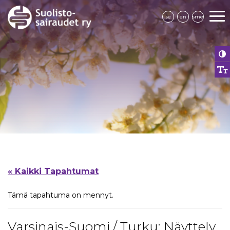
se
en
sme
« Kaikki Tapahtumat
Tämä tapahtuma on mennyt.
Varsinais-Suomi / Turku: Näyttely