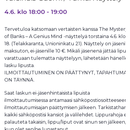
4.6. klo 18:00
-
19:00
Tervetuloa katsomaan vertaisten kanssa The Mystery
of Banks – A Genius Mind -näyttelyä torstaina 4.6. klo
18. (Telakkaranta, Unioninkatu 21). Näyttely on jäsenill
maksuton, ei-jäsenille 10 €. Mikäli jäsenenä jättää lipun
varattuaan tulematta näyttelyyn, lähetetään hänelle
lasku lipusta.
ILMOITTAUTUMINEN ON PÄÄTTYNYT, TAPAHTUMA
ON TÄYNNÄ.
Saat laskun ei-jäsenhintaisista lipuista
ilmoittautumisessa antamaasi sähköpostiosoitteeseen
ilmoittautumisajan päättymisen jälkeen. Tarkistathan
kaikki sähköpostisi kansiot ja välilehdet. Lippurahoja ei
palauteta takaisin, lippu/liput ovat sinun sen jälkeen,
kun olet sen/ne lunastanut.