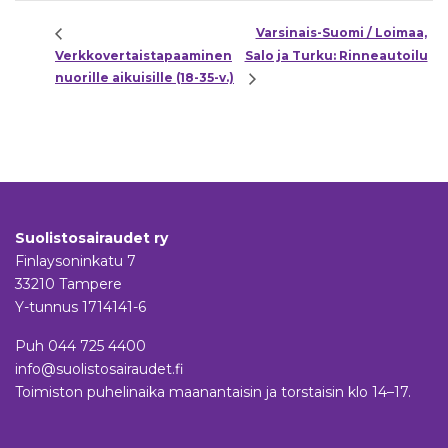
Varsinais-Suomi / Loimaa,
Verkkovertaistapaaminen
Salo ja Turku: Rinneautoilu
nuorille aikuisille (18-35-v.)
Suolistosairaudet ry
Finlaysoninkatu 7
33210 Tampere
Y-tunnus 1714141-6
Puh
044 725 4400
info@suolistosairaudet.fi
Toimiston puhelinaika maanantaisin ja torstaisin klo 14–17.