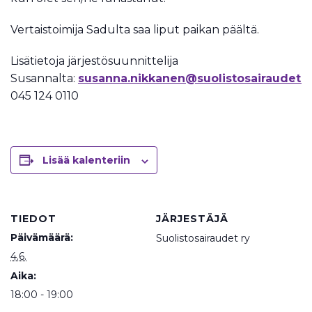
Vertaistoimija Sadulta saa liput paikan päältä.
Lisätietoja järjestösuunnittelija
Susannalta:
susanna.nikkanen@suolistosairaudet.fi
045 124 0110
Lisää kalenteriin
TIEDOT
JÄRJESTÄJÄ
Päivämäärä:
Suolistosairaudet ry
4.6.
Aika:
18:00 - 19:00