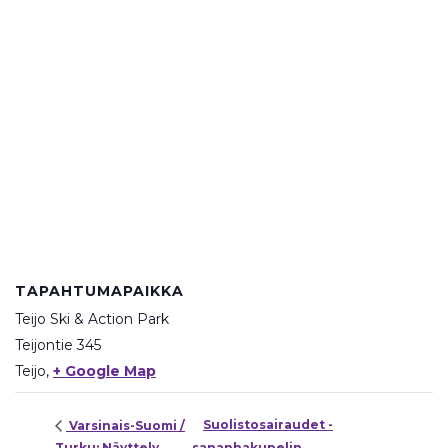
TAPAHTUMAPAIKKA
Teijo Ski & Action Park
Teijontie 345
Teijo
,
+ Google Map
Suolistosairaudet -
Varsinais-Suomi /
Turku: Näyttely
sananhakupelin