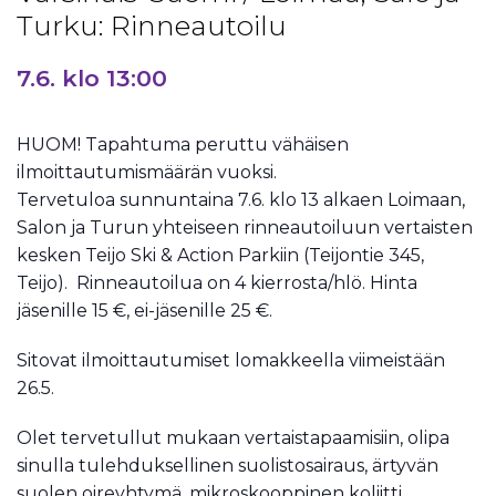
Turku: Rinneautoilu
7.6. klo 13:00
HUOM! Tapahtuma peruttu vähäisen
ilmoittautumismäärän vuoksi.
Tervetuloa sunnuntaina 7.6. klo 13 alkaen Loimaan,
Salon ja Turun yhteiseen rinneautoiluun vertaisten
kesken Teijo Ski & Action Parkiin (Teijontie 345,
Teijo). Rinneautoilua on 4 kierrosta/hlö. Hinta
jäsenille 15 €, ei-jäsenille 25 €.
Sitovat ilmoittautumiset lomakkeella viimeistään
26.5.
Olet tervetullut mukaan vertaistapaamisiin, olipa
sinulla tulehduksellinen suolistosairaus, ärtyvän
suolen oireyhtymä, mikroskooppinen koliitti,