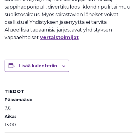
sappihapporipuli, divertikuloosi, kloridiripuli tai muu
suolistosairaus. Myös sairastavien läheiset voivat
osallistua! Yhdistyksen jäsenyyttä ei tarvita.
Alueellisia tapaamisia järjestävät yhdistyksen
vapaaehtoiset
vertaistoimijat
.
Lisää kalenteriin
TIEDOT
Päivämäärä:
7.6.
Aika:
13:00