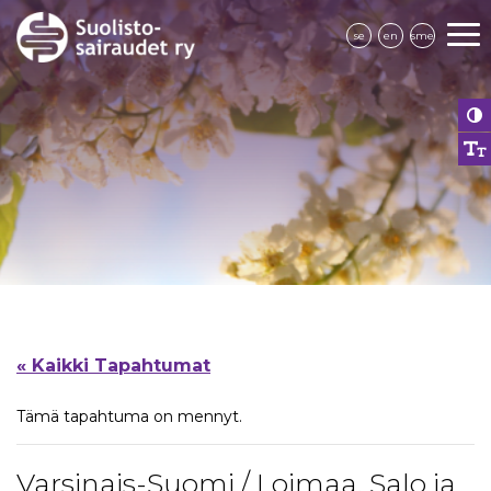
se
en
sme
« Kaikki Tapahtumat
Tämä tapahtuma on mennyt.
Varsinais-Suomi / Loimaa, Salo ja