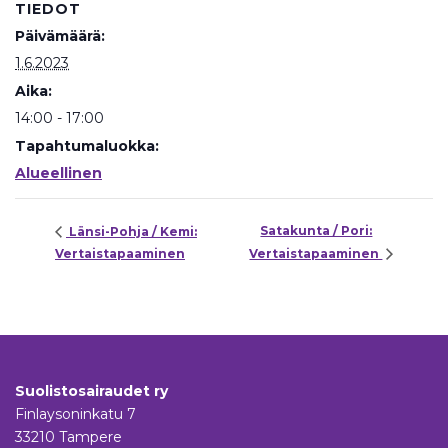
TIEDOT
Päivämäärä:
1.6.2023
Aika:
14:00 - 17:00
Tapahtumaluokka:
Alueellinen
Satakunta / Pori:
Länsi-Pohja / Kemi:
Vertaistapaaminen
Vertaistapaaminen
Suolistosairaudet ry
Finlaysoninkatu 7
33210 Tampere