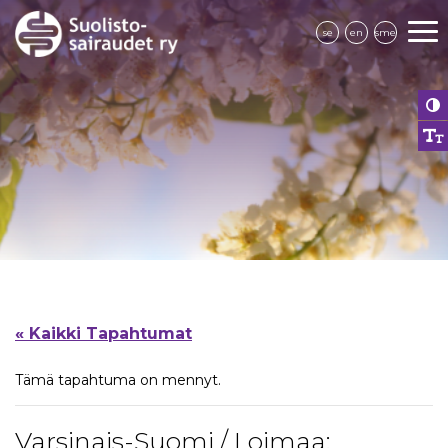
se
en
sme
« Kaikki Tapahtumat
Tämä tapahtuma on mennyt.
Varsinais-Suomi / Loimaa: