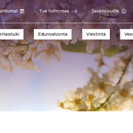
ahtumat
Tue toimintaa
Jäsensivuille
ertaistuki
Edunvalvonta
Viestintä
Ves