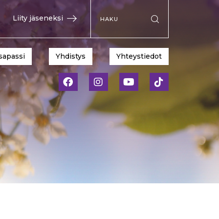
Hae sivustolta
Liity jäseneksi
Suorita haku
sapassi
Yhdistys
Yhteystiedot