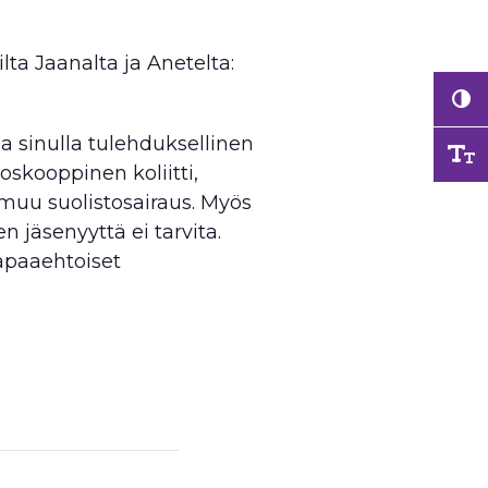
lta Jaanalta ja Anetelta:
a sinulla tulehduksellinen
oskooppinen koliitti,
i muu suolistosairaus. Myös
en jäsenyyttä ei tarvita.
vapaaehtoiset