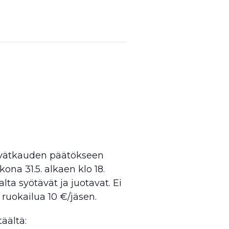
evätkauden päätökseen
na 31.5. alkaen klo 18.
ta syötävät ja juotavat. Ei
 ruokailua 10 €/jäsen.
äältä: