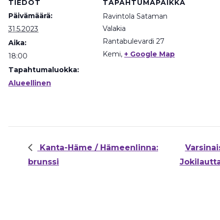
TIEDOT
TAPAHTUMAPAIKKA
Päivämäärä:
Ravintola Sataman
Valakia
31.5.2023
Rantabulevardi 27
Aika:
Kemi
,
+ Google Map
18:00
Tapahtumaluokka:
Alueellinen
Kanta-Häme / Hämeenlinna:
Varsinai
brunssi
Jokilautt