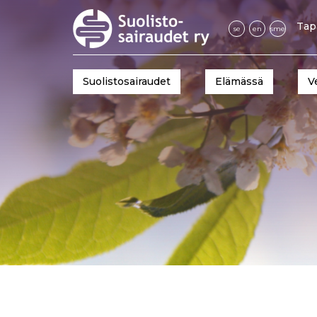
Tap
se
en
sme
Suolistosairaudet
Elämässä
V