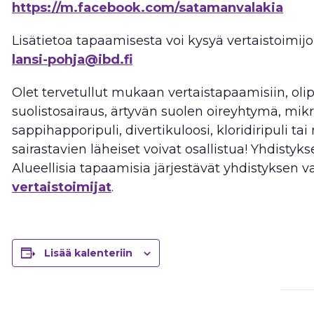
https://m.facebook.com/satamanvalakia
Lisätietoa tapaamisesta voi kysyä vertaistoimijoi
lansi-pohja@ibd.fi
Olet tervetullut mukaan vertaistapaamisiin, olip
suolistosairaus, ärtyvän suolen oireyhtymä, mikr
sappihapporipuli, divertikuloosi, kloridiripuli ta
sairastavien läheiset voivat osallistua! Yhdistyks
Alueellisia tapaamisia järjestävät yhdistyksen 
vertaistoimijat
.
Lisää kalenteriin