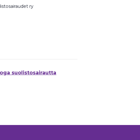
istosairaudet ry
ga suolistosairautta