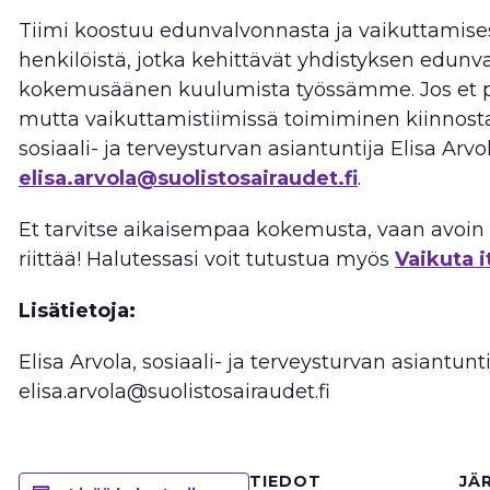
Tiimi koostuu edunvalvonnasta ja vaikuttamise
henkilöistä, jotka kehittävät yhdistyksen edunv
kokemusäänen kuulumista työssämme. Jos et 
mutta vaikuttamistiimissä toimiminen kiinnosta
sosiaali- ja terveysturvan asiantuntija Elisa Arvol
elisa.arvola@suolistosairaudet.fi
.
Et tarvitse aikaisempaa kokemusta, vaan avoin m
riittää! Halutessasi voit tutustua myös
Vaikuta 
Lisätietoja:
Elisa Arvola, sosiaali- ja terveysturvan asiantunt
elisa.arvola@suolistosairaudet.fi
TIEDOT
JÄ