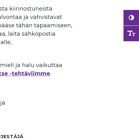
sta kiinnostuneista
alvontaa ja vahvistavat
pääse tähän tapaamiseen,
a, laita sähköpostia
alle,
ieli ja halu vaikuttaa
itse -tehtäviimme
.
ija
RJESTÄJÄ