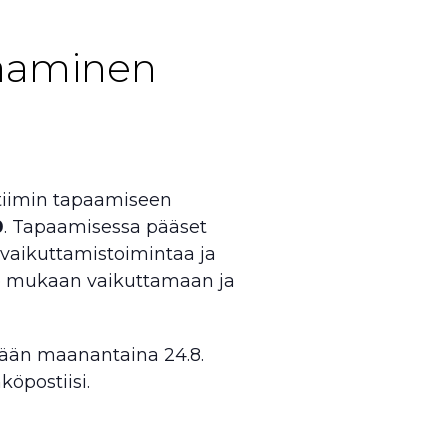
paaminen
stiimin tapaamiseen
0
. Tapaamisessa pääset
vaikuttamistoimintaa ja
le mukaan vaikuttamaan ja
ään maanantaina 24.8.
öpostiisi.