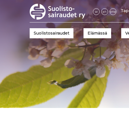
Tap
se
en
sme
Suolistosairaudet
Elämässä
V