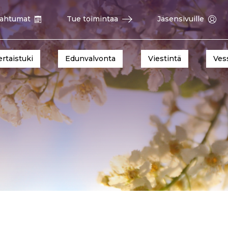
ahtumat
Tue toimintaa
Jäsensivuille
ertaistuki
Edunvalvonta
Viestintä
Ves