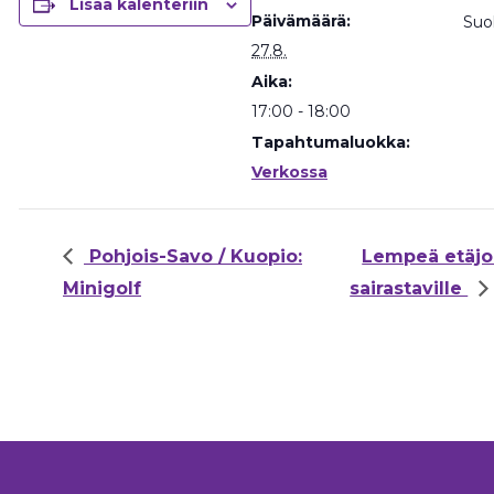
Lisää kalenteriin
Päivämäärä:
Suol
27.8.
Aika:
17:00 - 18:00
Tapahtumaluokka:
Verkossa
Pohjois-Savo / Kuopio:
Lempeä etäjoo
Minigolf
sairastaville