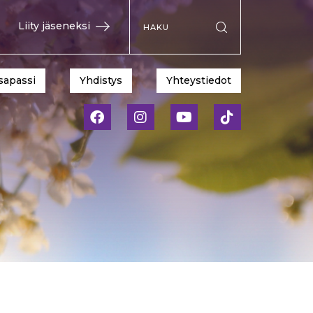
Hae sivustolta
Liity jäseneksi
Suorita haku
sapassi
Yhdistys
Yhteystiedot