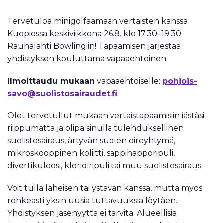
Tervetuloa minigolfaamaan vertaisten kanssa
Kuopiossa keskiviikkona 26.8. klo 17.30–19.30
Rauhalahti Bowlingiin! Tapaamisen järjestää
yhdistyksen kouluttama vapaaehtoinen.
Ilmoittaudu mukaan
vapaaehtoiselle:
pohjois-
savo@suolistosairaudet.fi
Olet tervetullut mukaan vertaistapaamisiin iästäsi
riippumatta ja olipa sinulla tulehduksellinen
suolistosairaus, ärtyvän suolen oireyhtymä,
mikroskooppinen koliitti, sappihapporipuli,
divertikuloosi, kloridiripuli tai muu suolistosairaus.
Voit tulla läheisen tai ystävän kanssa, mutta myös
rohkeasti yksin uusia tuttavuuksia löytäen.
Yhdistyksen jäsenyyttä ei tarvita. Alueellisia