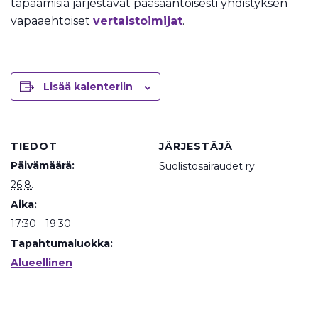
tapaamisia järjestävät pääsääntöisesti yhdistyksen
vapaaehtoiset
vertaistoimijat
.
Lisää kalenteriin
TIEDOT
JÄRJESTÄJÄ
Päivämäärä:
Suolistosairaudet ry
26.8.
Aika:
17:30 - 19:30
Tapahtumaluokka:
Alueellinen