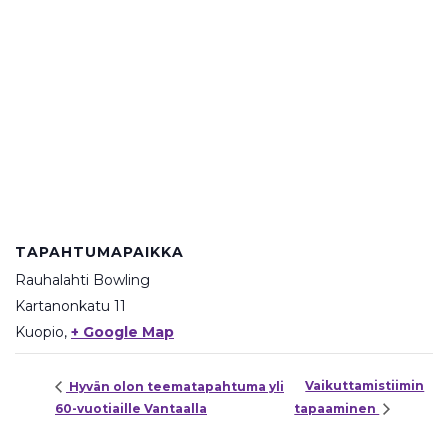
TAPAHTUMAPAIKKA
Rauhalahti Bowling
Kartanonkatu 11
Kuopio
,
+ Google Map
Vaikuttamistiimin
Hyvän olon teematapahtuma yli
60-vuotiaille Vantaalla
tapaaminen