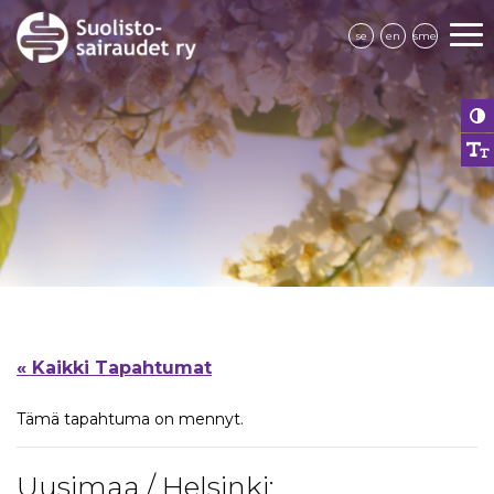
se
en
sme
« Kaikki Tapahtumat
Tämä tapahtuma on mennyt.
Uusimaa / Helsinki: