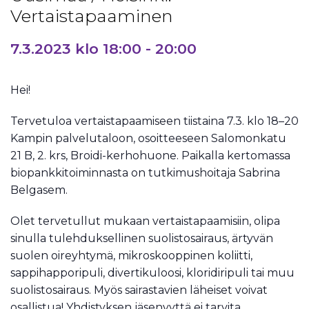
Vertaistapaaminen
7.3.2023 klo 18:00
-
20:00
Hei!
Tervetuloa vertaistapaamiseen tiistaina 7.3. klo 18–20
Kampin palvelutaloon, osoitteeseen Salomonkatu
21 B, 2. krs, Broidi-kerhohuone. Paikalla kertomassa
biopankkitoiminnasta on tutkimushoitaja Sabrina
Belgasem.
Olet tervetullut mukaan vertaistapaamisiin, olipa
sinulla tulehduksellinen suolistosairaus, ärtyvän
suolen oireyhtymä, mikroskooppinen koliitti,
sappihapporipuli, divertikuloosi, kloridiripuli tai muu
suolistosairaus. Myös sairastavien läheiset voivat
osallistua! Yhdistyksen jäsenyyttä ei tarvita.