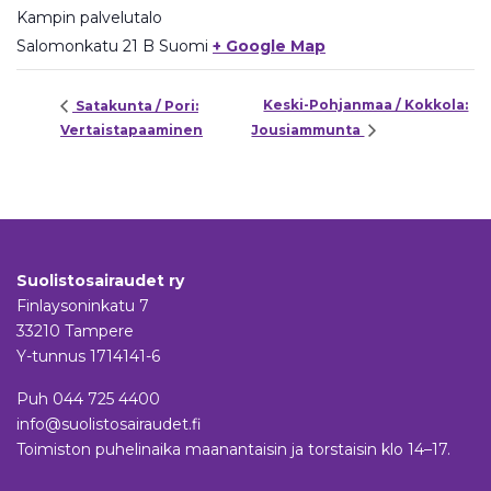
Kampin palvelutalo
Salomonkatu 21 B
Suomi
+ Google Map
Keski-Pohjanmaa / Kokkola:
Satakunta / Pori:
Vertaistapaaminen
Jousiammunta
Suolistosairaudet ry
Finlaysoninkatu 7
33210 Tampere
Y-tunnus 1714141-6
Puh
044 725 4400
info@suolistosairaudet.fi
Toimiston puhelinaika maanantaisin ja torstaisin klo 14–17.