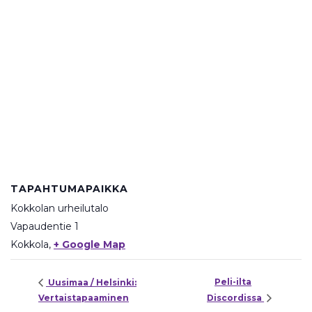
TAPAHTUMAPAIKKA
Kokkolan urheilutalo
Vapaudentie 1
Kokkola
,
+ Google Map
Peli-ilta
Uusimaa / Helsinki:
Vertaistapaaminen
Discordissa