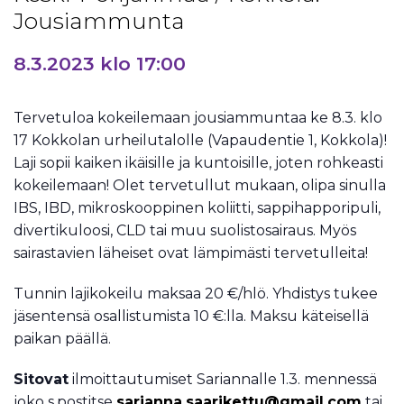
Jousiammunta
8.3.2023 klo 17:00
Tervetuloa kokeilemaan jousiammuntaa ke 8.3. klo
17 Kokkolan urheilutalolle (Vapaudentie 1, Kokkola)!
Laji sopii kaiken ikäisille ja kuntoisille, joten rohkeasti
kokeilemaan! Olet tervetullut mukaan, olipa sinulla
IBS, IBD, mikroskooppinen koliitti, sappihapporipuli,
divertikuloosi, CLD tai muu suolistosairaus. Myös
sairastavien läheiset ovat lämpimästi tervetulleita!
Tunnin lajikokeilu maksaa 20 €/hlö. Yhdistys tukee
jäsentensä osallistumista 10 €:lla. Maksu käteisellä
paikan päällä.
Sitovat
ilmoittautumiset Sariannalle 1.3. mennessä
joko s.postitse
sarianna.saarikettu@gmail.com
tai