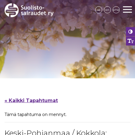
se
en
sme
« Kaikki Tapahtumat
Tämä tapahtuma on mennyt.
Keski-Pohjanmaa / Kokkola: