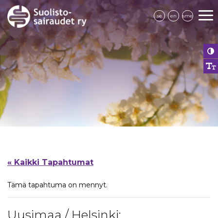
se
en
sme
« Kaikki Tapahtumat
Tämä tapahtuma on mennyt.
Uusimaa / Helsinki: