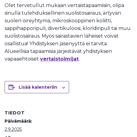
Olet tervetullut mukaan vertaistapaamisiin, olipa
sinulla tulehduksellinen suolistosairaus, ärtyvän
suolen oireyhtymä, mikroskooppinen koliitti,
sappihapporipuli, divertikuloosi, kloridiripuli tai muu
suolistosairaus. Myös sairastavien läheiset voivat
osallistua! Yhdistyksen jäsenyyttä ei tarvita.
Alueellisia tapaamisia järjestävät yhdistyksen
vapaaehtoiset
vertaistoimijat
.
Lisää kalenteriin
TIEDOT
Päivämäärä:
2.9.2025