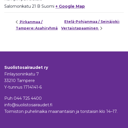
Salomonkatu 21 B
Suomi
+ Google Map
Etelä-Pohjanmaa / Seinäjoki:
Pirkanmaa /
Tampere: Asahiryhmä
Vertaistapaaminen
Suolistosairaudet ry
Finlaysoninkatu 7
33210 Tampere
Y-tunnus 1714141-6
Puh
044 725 4400
info@suolistosairaudet.fi
Toimiston puhelinaika maanantaisin ja torstaisin klo 14–17.