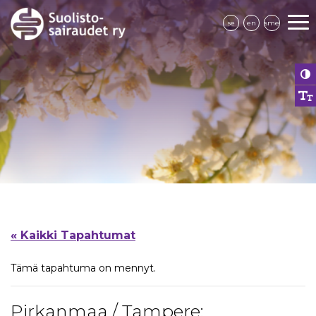
se
en
sme
« Kaikki Tapahtumat
Tämä tapahtuma on mennyt.
Pirkanmaa / Tampere: