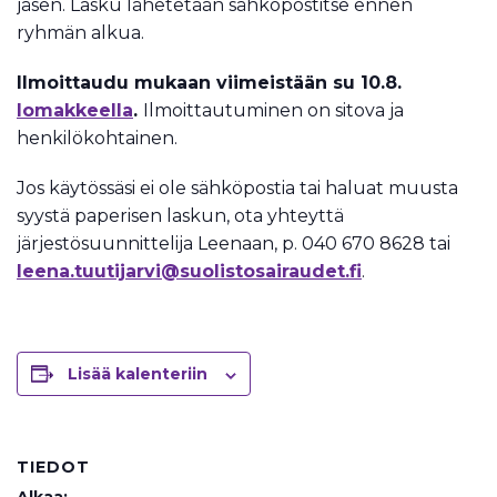
jäsen. Lasku lähetetään sähköpostitse ennen
ryhmän alkua.
Ilmoittaudu mukaan viimeistään su 10.8.
lomakkeella
.
Ilmoittautuminen on sitova ja
henkilökohtainen.
Jos käytössäsi ei ole sähköpostia tai haluat muusta
syystä paperisen laskun, ota yhteyttä
järjestösuunnittelija Leenaan, p. 040 670 8628 tai
leena.tuutijarvi@suolistosairaudet.fi
.
Lisää kalenteriin
TIEDOT