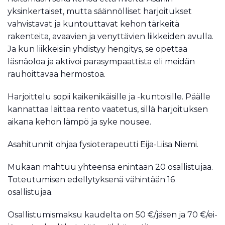
yksinkertaiset, mutta säännölliset harjoitukset
vahvistavat ja kuntouttavat kehon tärkeitä
rakenteita, avaavien ja venyttävien liikkeiden avulla.
Ja kun liikkeisiin yhdistyy hengitys, se opettaa
läsnäoloa ja aktivoi parasympaattista eli meidän
rauhoittavaa hermostoa.
Harjoittelu sopii kaikenikäisille ja -kuntoisille. Päälle
kannattaa laittaa rento vaatetus, sillä harjoituksen
aikana kehon lämpö ja syke nousee.
Asahitunnit ohjaa fysioterapeutti Eija-Liisa Niemi.
Mukaan mahtuu yhteensä enintään 20 osallistujaa.
Toteutumisen edellytyksenä vähintään 16
osallistujaa.
Osallistumismaksu kaudelta on 50 €/jäsen ja 70 €/ei-