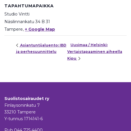
TAPAHTUMAPAIKKA
Studio Vintti
Näsilinnankatu 34 B 31
Tampere
,
+ Google Map
Uusimaa / Helsinki:
Asiantuntijaluento: IBD
ja perhesuunnittelu
Vertaistapaaminen aiheella
Kipu
Suolistosairaudet ry
Finlaysoninkatu 7
33210 Tampere
Y-tunnus 1714141-6
Puh
044 725 4400