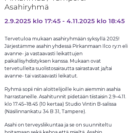
Asahiryhmä
2.9.2025 klo 17:45
-
4.11.2025 klo 18:45
Tervetuloa mukaan asahiryhmään syksyllä 2025!
Järjestämme asahin yhdessä Pirkanmaan Ilco ry:n eli
avanne- ja vastaavasti leikattujen
paikallisyhdistyksen kanssa. Mukaan ovat
tervetulleita suolistosairautta sairastavat ja/tai
avanne- tai vastaavasti leikatut.
Ryhmä sopii niin aloittelijoille kuin aiemmin asahia
harrastaneille. Asahitunnit pidetään tiistaisin 2.9–4.11.
klo 17.45–18.45 (10 kertaa) Studio Vintin B-salissa
(Näsilinnankatu 34 B 31, Tampere).
Asahi on terveysliikuntaa ja se on suunniteltu
hoitamaan sekä kehoa että mieltä. Asahin