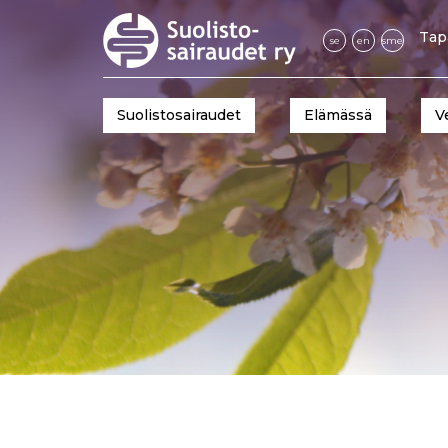
Tap
se
en
sme
Suolistosairaudet
Elämässä
V