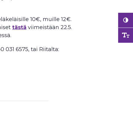
keläisille 10€, muille 12€.
miset
tästä
viimeistään 22.5.
ssä.
0 031 6575, tai Riitalta: