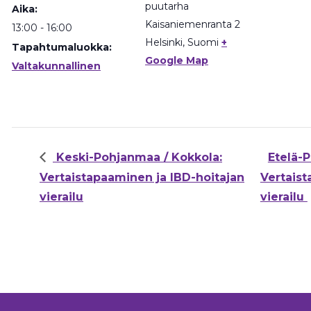
puutarha
Aika:
Kaisaniemenranta 2
13:00 - 16:00
Helsinki
,
Suomi
+
Tapahtumaluokka:
Google Map
Valtakunnallinen
Keski-Pohjanmaa / Kokkola:
Etelä-P
Vertaistapaaminen ja IBD-hoitajan
Vertaist
vierailu
vierailu