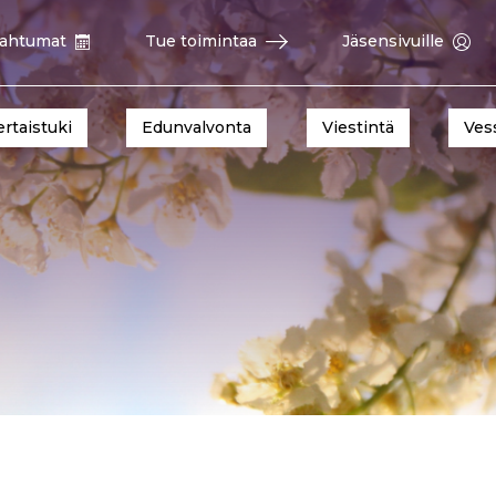
ahtumat
Tue toimintaa
Jäsensivuille
ertaistuki
Edunvalvonta
Viestintä
Ves