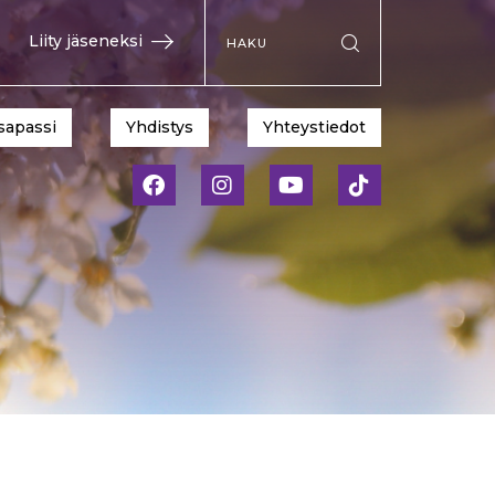
Hae sivustolta
Liity jäseneksi
Suorita haku
sapassi
Yhdistys
Yhteystiedot