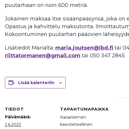
puutarhaan on noin 600 metriä.
Jokainen maksaa itse sisäänpääsynsä, joka on elä
Opastus ja kahvittelu maksutonta. Ilmoittautu
Kokoontuminen puutarhan pääovien läheisyyde
Lisätiedot Marialta:
maria.joutsen@ibd.fi
tai 04
riittatormanen@gmail.com
tai 050 347 2845.
Lisää kalenteriin
TIEDOT
TAPAHTUMAPAIKKA
Päivämäärä:
Kaisaniemen
kasvitieteellinen
2.6.2022