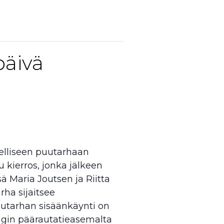
päivä
eelliseen puutarhaan
 kierros, jonka jälkeen
ä Maria Joutsen ja Riitta
ha sijaitsee
uutarhan sisäänkäynti on
ngin päärautatieasemalta