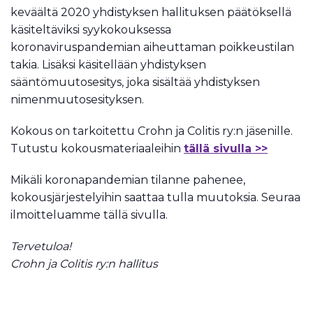
keväältä 2020 yhdistyksen hallituksen päätöksellä
käsiteltäviksi syykokouksessa
koronaviruspandemian aiheuttaman poikkeustilan
takia. Lisäksi käsitellään yhdistyksen
sääntömuutosesitys, joka sisältää yhdistyksen
nimenmuutosesityksen.
Kokous on tarkoitettu Crohn ja Colitis ry:n jäsenille.
Tutustu kokousmateriaaleihin
tällä sivulla >>
Mikäli koronapandemian tilanne pahenee,
kokousjärjestelyihin saattaa tulla muutoksia. Seuraa
ilmoitteluamme tällä sivulla.
Tervetuloa!
Crohn ja Colitis ry:n hallitus