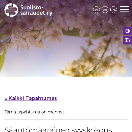
se
en
sme
« Kaikki Tapahtumat
Tämä tapahtuma on mennyt.
Sääntömääräinen syyskokous