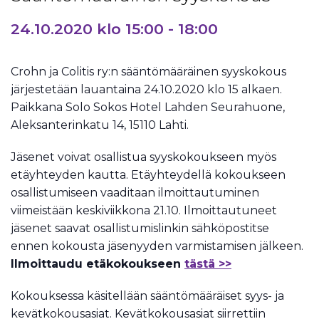
24.10.2020 klo 15:00
-
18:00
Crohn ja Colitis ry:n sääntömääräinen syyskokous
järjestetään lauantaina 24.10.2020 klo 15 alkaen.
Paikkana Solo Sokos Hotel Lahden Seurahuone,
Aleksanterinkatu 14, 15110 Lahti.
Jäsenet voivat osallistua syyskokoukseen myös
etäyhteyden kautta. Etäyhteydellä kokoukseen
osallistumiseen vaaditaan ilmoittautuminen
viimeistään keskiviikkona 21.10. Ilmoittautuneet
jäsenet saavat osallistumislinkin sähköpostitse
ennen kokousta jäsenyyden varmistamisen jälkeen.
Ilmoittaudu etäkokoukseen
tästä >>
Kokouksessa käsitellään sääntömääräiset syys- ja
kevätkokousasiat. Kevätkokousasiat siirrettiin