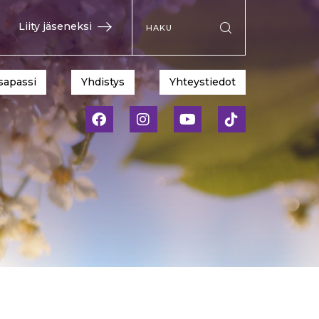
Hae sivustolta
Liity jäseneksi
Suorita haku
sapassi
Yhdistys
Yhteystiedot