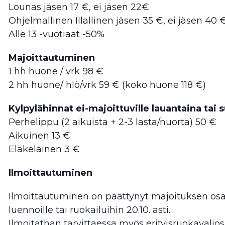
Lounas jäsen 17 €, ei jäsen 22€
Ohjelmallinen Illallinen jäsen 35 €, ei jäsen 40 
Alle 13 -vuotiaat -50%
Majoittautuminen
1 hh huone / vrk 98 €
2 hh huone/ hlö/vrk 59 € (koko huone 118 €)
Kylpylähinnat ei-majoittuville lauantaina tai
Perhelippu (2 aikuista + 2-3 lasta/nuorta) 50 €
Aikuinen 13 €
Eläkeläinen 3 €
Ilmoittautuminen
Ilmoittautuminen on päättynyt majoituksen osalt
luennoille tai ruokailuihin 20.10. asti.
Ilmoitathan tarvittaessa myös erityisruokavaliosi