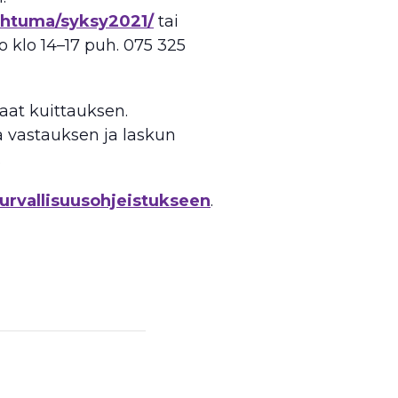
ahtuma/syksy2021/
tai
o klo 14–17 puh. 075 325
aat kuittauksen.
a vastauksen ja laskun
.
turvallisuusohjeistukseen
.