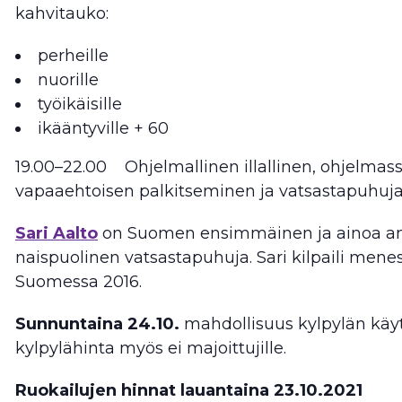
kahvitauko:
perheille
nuorille
työikäisille
ikääntyville + 60
19.00–22.00 Ohjelmallinen illallinen, ohjelma
vapaaehtoisen palkitseminen ja vatsastapuhuja 
Sari Aalto
on Suomen ensimmäinen ja ainoa 
naispuolinen vatsastapuhuja. Sari kilpaili mene
Suomessa 2016.
Sunnuntaina 24.10.
mahdollisuus kylpylän käy
kylpylähinta myös ei majoittujille.
Ruokailujen hinnat lauantaina 23.10.2021