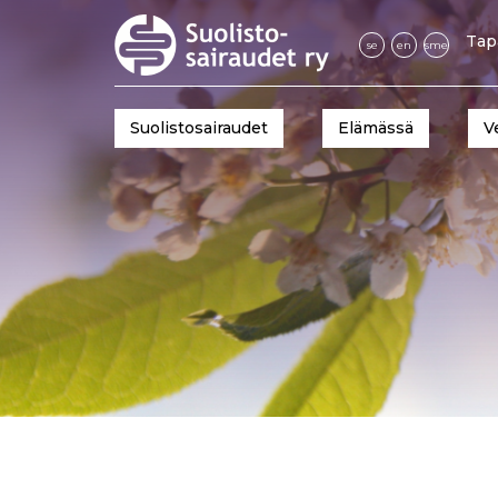
Tap
se
en
sme
Suolistosairaudet
Elämässä
V