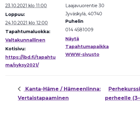
23.10.2021 klo 11:00
Laajavuorentie 30
Jyväskylä
,
40740
Loppuu:
Puhelin
24.10.2021 klo 12:00
014 4581009
Tapahtumaluokka:
Näytä
Valtakunnallinen
Tapahtumapaikka
Kotisivu:
WWW-sivusto
https://ibd.fi/tapahtu
ma/syksy2021/
Kanta-Häme / Hämeenlinna:
Perhekurssi
Vertaistapaaminen
perheelle (3