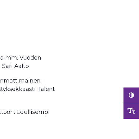
ssa mm. Vuoden
Sari Aalto
ammattimainen
styksekkäästi Talent
ttöön. Edullisempi