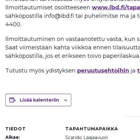
Ilmoittautumiset osoitteeseen
www.ibd.fi/tap
sähköpostilla info@ibd.fi tai puhelimitse ma ja t
4400.
Ilmoittautuminen on vastaanotettu vasta, kun s
Saat viimeistään kahta viikkoa ennen tilaisuutt
sähköpostilla, jos et erikseen toivo paperilaskua
Tutustu myös ydistyksen
peruutusehtoihin
ja
Lisää kalenteriin
TIEDOT
TAPAHTUMAPAIKKA
Alkaa:
Scandic Laajaavuori