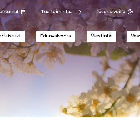
ahtumat
Tue toimintaa
Jäsensivuille
ertaistuki
Edunvalvonta
Viestintä
Ves