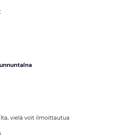
€
 sunnuntaina
a, vielä voit ilmoittautua
.