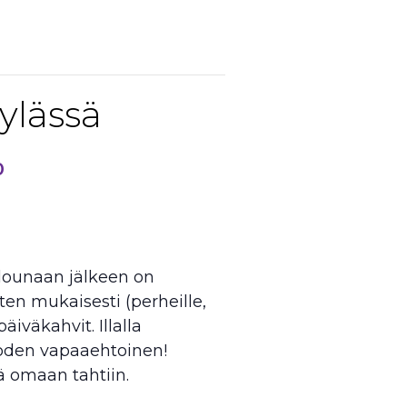
ylässä
0
ounaan jälkeen on
en mukaisesti (perheille,
päiväkahvit. Illalla
Vuoden vapaaehtoinen!
 omaan tahtiin.