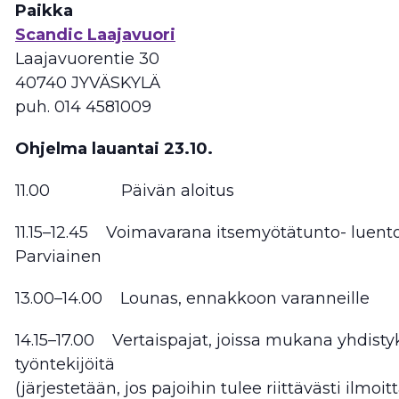
Paikka
Scandic Laajavuori
Laajavuorentie 30
40740 JYVÄSKYLÄ
puh. 014 4581009
Ohjelma lauantai 23.10.
11.00 Päivän aloitus
11.15–12.45 Voimavarana itsemyötätunto- luento
Parviainen
13.00–14.00 Lounas, ennakkoon varanneille
14.15–17.00 Vertaispajat, joissa mukana yhdisty
työntekijöitä
(järjestetään, jos pajoihin tulee riittävästi ilmoit