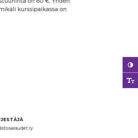
astuuhinta on 60 €. Yhden
ikäli kurssipaikassa on
RJESTÄJÄ
istosairaudet ry