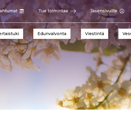
ahtumat
Tue toimintaa
Jäsensivuille
ertaistuki
Edunvalvonta
Viestintä
Ves