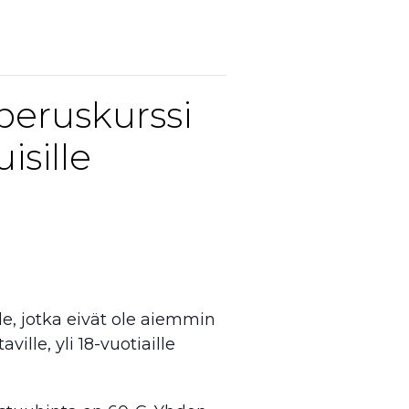
peruskurssi
isille
lle, jotka eivät ole aiemmin
ville, yli 18-vuotiaille