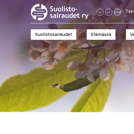
Tap
se
en
sme
Suolistosairaudet
Elämässä
V