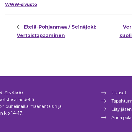
WWW-sivusto
Etelä-Pohjanmaa / Seinäjoki:
Ver
Vertaistapaaminen
suoli
4 725 4400
Uutiset
olistosairaudet.fi
Tapahtum
on puhelinaika maanantaisin ja
Liity jäse
in klo 14–17.
Anna pala