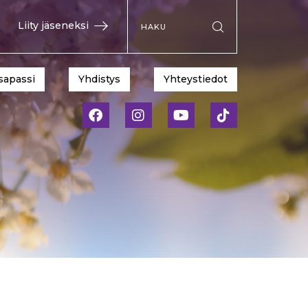
Hae sivustolta
Liity jäseneksi
Suorita haku
sapassi
Yhdistys
Yhteystiedot