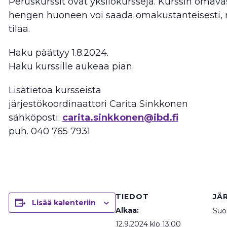
Peruskurssit ovat yksilökursseja. Kurssin omav
hengen huoneen voi saada omakustanteisesti, m
tilaa.
Haku päättyy 1.8.2024.
Haku kurssille aukeaa pian.
Lisätietoa kursseista
järjestökoordinaattori Carita Sinkkonen
sähköposti:
carita.sinkkonen@ibd.fi
puh. 040 765 7931
TIEDOT
JÄ
Lisää kalenteriin
Alkaa:
Suol
12.9.2024 klo 13:00