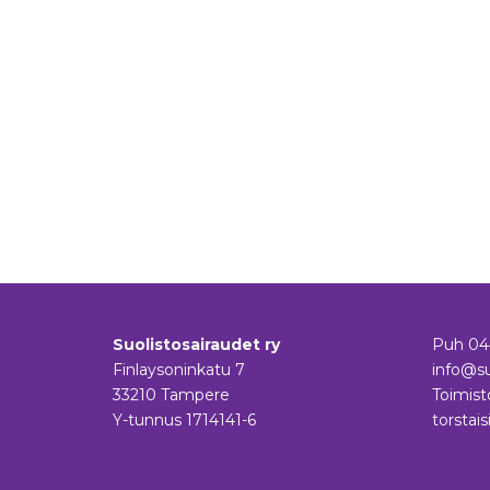
Suolistosairaudet ry
Puh
04
Finlaysoninkatu 7
info@su
33210 Tampere
Toimist
Y-tunnus 1714141-6
torstais