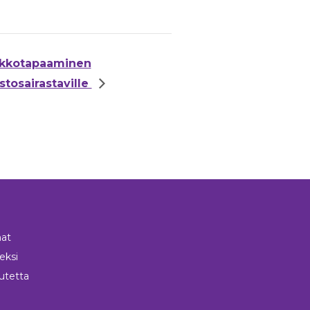
kkotapaaminen
stosairastaville
at
neksi
utetta