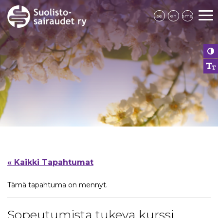
se
en
sme
« Kaikki Tapahtumat
Tämä tapahtuma on mennyt.
Sopeutumista tukeva kurssi