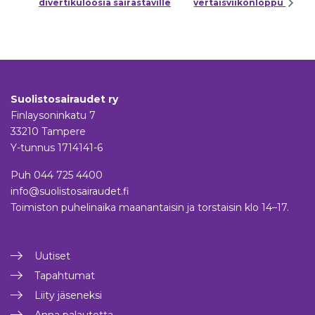
divertikuloosia sairastaville
vertaisviikonloppu
Suolistosairaudet ry
Finlaysoninkatu 7
33210 Tampere
Y-tunnus 1714141-6
Puh
044 725 4400
info@suolistosairaudet.fi
Toimiston puhelinaika maanantaisin ja torstaisin klo 14–17.
Uutiset
Tapahtumat
Liity jäseneksi