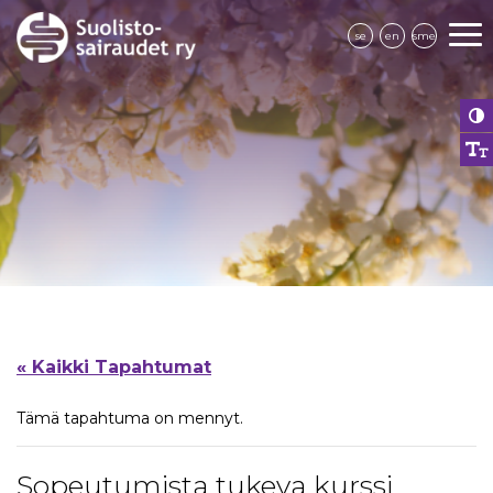
se
en
sme
« Kaikki Tapahtumat
Tämä tapahtuma on mennyt.
Sopeutumista tukeva kurssi