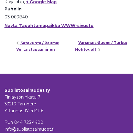
Karjalohja
,
+ Google Map
Puhelin
03 060840
Näytä Tapahtumapaikka WWW-sivusto
Varsinais-Suomi / Turku:
Satakunta / Rauma:
Vertaistapaaminen
Hohtogolf
Suolistosairaudet ry
Finlaysoninkatu 7
33210 Tampere
Y-tunnus 1714141-6
Puh
044 725 4400
info@suolistosairaudet.fi