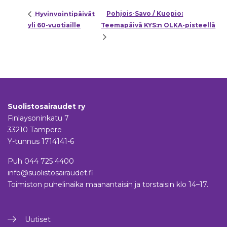
Pohjois-Savo / Kuopio:
Hyvinvointipäivät
yli 60-vuotiaille
Teemapäivä KYS:n OLKA-pisteellä
Suolistosairaudet ry
Finlaysoninkatu 7
33210 Tampere
Y-tunnus 1714141-6
Puh
044 725 4400
info@suolistosairaudet.fi
Toimiston puhelinaika maanantaisin ja torstaisin klo 14–17.
Uutiset