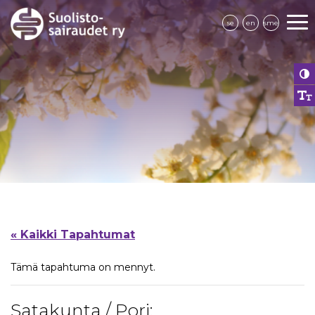
se
en
sme
« Kaikki Tapahtumat
Tämä tapahtuma on mennyt.
Satakunta / Pori: