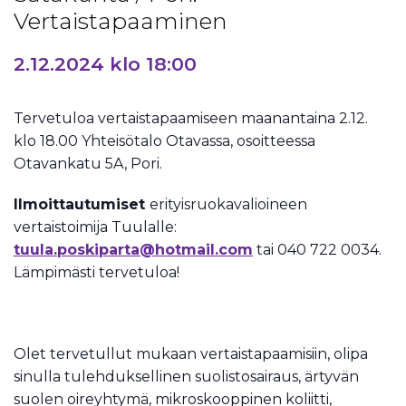
Vertaistapaaminen
2.12.2024 klo 18:00
Tervetuloa vertaistapaamiseen maanantaina 2.12.
klo 18.00 Yhteisötalo Otavassa, osoitteessa
Otavankatu 5A, Pori.
Ilmoittautumiset
erityisruokavalioineen
vertaistoimija Tuulalle:
tuula.poskiparta@hotmail.com
tai 040 722 0034.
Lämpimästi tervetuloa!
Olet tervetullut mukaan vertaistapaamisiin, olipa
sinulla tulehduksellinen suolistosairaus, ärtyvän
suolen oireyhtymä, mikroskooppinen koliitti,