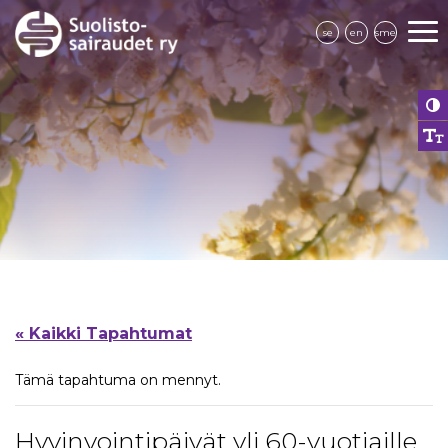
se
en
sme
« Kaikki Tapahtumat
Tämä tapahtuma on mennyt.
Hyvinvointipäivät yli 60-vuotiaille