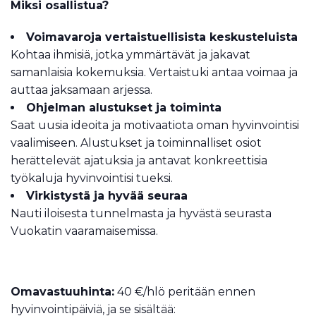
Miksi osallistua?
Voimavaroja vertaistuellisista keskusteluista
Kohtaa ihmisiä, jotka ymmärtävät ja jakavat
samanlaisia kokemuksia. Vertaistuki antaa voimaa ja
auttaa jaksamaan arjessa.
Ohjelman alustukset ja toiminta
Saat uusia ideoita ja motivaatiota oman hyvinvointisi
vaalimiseen. Alustukset ja toiminnalliset osiot
herättelevät ajatuksia ja antavat konkreettisia
työkaluja hyvinvointisi tueksi.
Virkistystä ja hyvää seuraa
Nauti iloisesta tunnelmasta ja hyvästä seurasta
Vuokatin vaaramaisemissa.
Omavastuuhinta:
40 €/hlö peritään ennen
hyvinvointipäiviä, ja se sisältää: