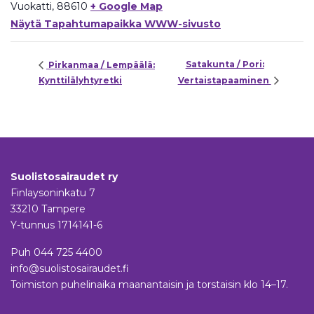
Vuokatti
,
88610
+ Google Map
Näytä Tapahtumapaikka WWW-sivusto
Satakunta / Pori:
Pirkanmaa / Lempäälä:
Kynttilälyhtyretki
Vertaistapaaminen
Suolistosairaudet ry
Finlaysoninkatu 7
33210 Tampere
Y-tunnus 1714141-6
Puh
044 725 4400
info@suolistosairaudet.fi
Toimiston puhelinaika maanantaisin ja torstaisin klo 14–17.