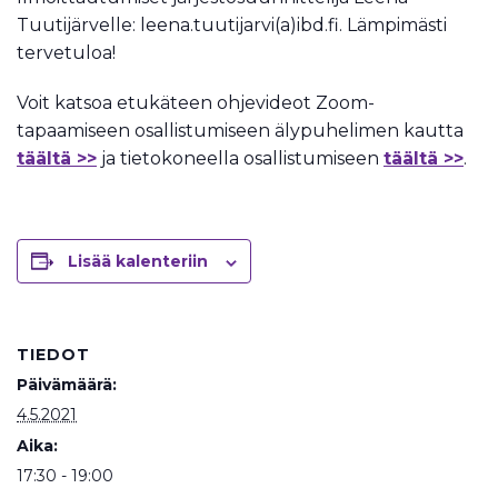
Tuutijärvelle: leena.tuutijarvi(a)ibd.fi. Lämpimästi
tervetuloa!
Voit katsoa etukäteen ohjevideot Zoom-
tapaamiseen osallistumiseen älypuhelimen kautta
täältä >>
ja tietokoneella osallistumiseen
täältä >>
.
Lisää kalenteriin
TIEDOT
Päivämäärä:
4.5.2021
Aika:
17:30 - 19:00