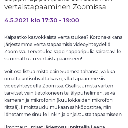
vertaistapaaminen Zoomissa
4.5.2021 klo 17:30
-
19:00
Kaipaatko kasvokkaista vertaistukea? Korona-aikana
järjestämme vertaistapaamisia videoyhteydellä
Zoomissa. Tervetuloa sappihapporipulia sairastaville
suunnattuun vertaistapaamiseen!
Voit osallistua mistä päin Suomea tahansa, vaikka
omalta kotisohvalta käsin, sillä tapaamme siis
videoyhteydellä Zoomissa. Osallistumista varten
tarvitset vain tietokoneen tai älypuhelimen, sekä
kameran ja mikrofonin (kuulokkeiden mikrofoni
riittää). Ilmoittaudu mukaan sähköpostitse, niin
lähetämme sinulle linkin ja ohjeistusta tapaamiseen.
Ilmoittautumiset järjestösuunnittelija Leena