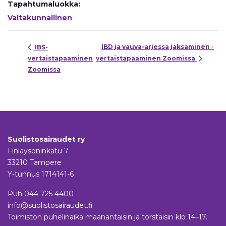
Tapahtumaluokka:
Valtakunnallinen
IBD ja vauva-arjessa jaksaminen -
IBS-
vertaistapaaminen
vertaistapaaminen Zoomissa
Zoomissa
Suolistosairaudet ry
Finlaysoninkatu 7
33210 Tampere
Y-tunnus 1714141-6
Puh
044 725 4400
info@suolistosairaudet.fi
Toimiston puhelinaika maanantaisin ja torstaisin klo 14–17.