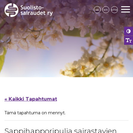
se
en
sme
« Kaikki Tapahtumat
Tämä tapahtuma on mennyt.
Sappihapporipulia sairastavien