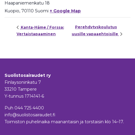
Haapaniemenkatu 18
Kuopio
,
70110
Suomi
+ Google Map
Perehdytyskoulutus
Kanta-Häme / Forssa:
Vertaistapaaminen
uusille vapaaehtoisille
Suolistosairaudet ry
Finlaysoninkatu 7
33210 Tampere
Y-tunnus 1714141-6
Puh
044 725 4400
info@suolistosairaudet.fi
Toimiston puhelinaika maanantaisin ja torstaisin klo 14–17.