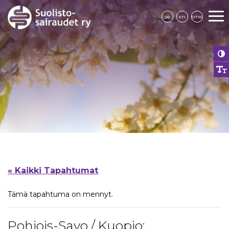
se
en
sme
« Kaikki Tapahtumat
Tämä tapahtuma on mennyt.
Pohjois-Savo / Kuopio: