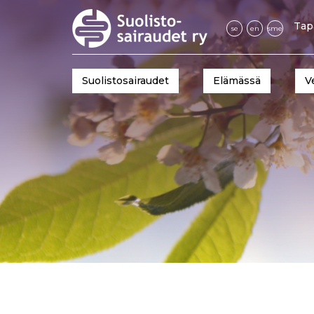
Tap
se
en
sme
Suolistosairaudet
Elämässä
V