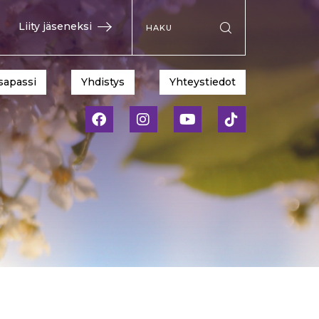
Hae sivustolta
Liity jäseneksi
Suorita haku
sapassi
Yhdistys
Yhteystiedot