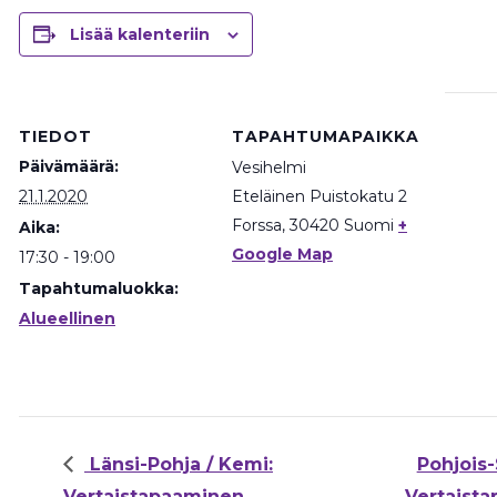
Lisää kalenteriin
TIEDOT
TAPAHTUMAPAIKKA
Päivämäärä:
Vesihelmi
21.1.2020
Eteläinen Puistokatu 2
Forssa
,
30420
Suomi
+
Aika:
Google Map
17:30 - 19:00
Tapahtumaluokka:
Alueellinen
Länsi-Pohja / Kemi:
Pohjois-
Vertaistapaaminen
Vertaist