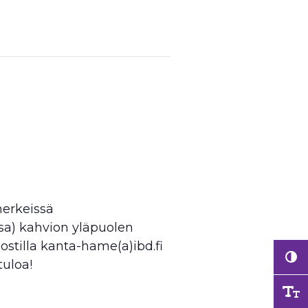
 merkeissä
sa) kahvion yläpuolen
postilla kanta-hame(a)ibd.fi
tuloa!