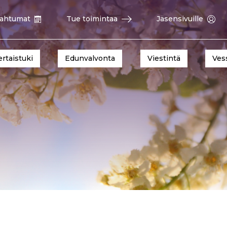
ahtumat
Tue toimintaa
Jäsensivuille
ertaistuki
Edunvalvonta
Viestintä
Ves