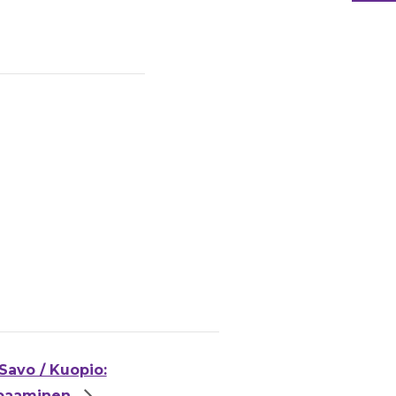
Savo / Kuopio:
apaaminen