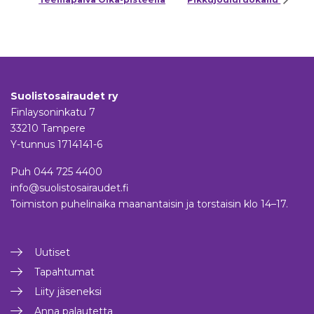
Suolistosairaudet ry
Finlaysoninkatu 7
33210 Tampere
Y-tunnus 1714141-6
Puh
044 725 4400
info@suolistosairaudet.fi
Toimiston puhelinaika maanantaisin ja torstaisin klo 14–17.
Uutiset
Tapahtumat
Liity jäseneksi
Anna palautetta