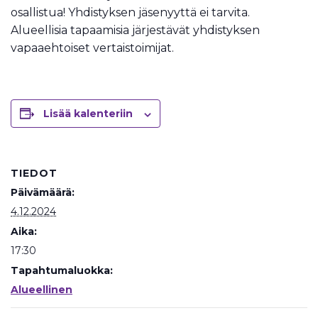
osallistua! Yhdistyksen jäsenyyttä ei tarvita.
Alueellisia tapaamisia järjestävät yhdistyksen
vapaaehtoiset vertaistoimijat.
Lisää kalenteriin
TIEDOT
Päivämäärä:
4.12.2024
Aika:
17:30
Tapahtumaluokka:
Alueellinen