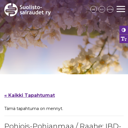
se
en
sme
« Kaikki Tapahtumat
Tämä tapahtuma on mennyt.
Pohjois-Pohjanmaa / Raahe: IBD-