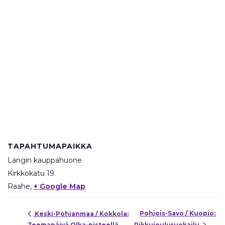
TAPAHTUMAPAIKKA
Langin kauppahuone
Kirkkokatu 19
Raahe
,
+ Google Map
Pohjois-Savo / Kuopio:
Keski-Pohjanmaa / Kokkola:
Teemapäivä Olka-pisteellä
Pikkujouluruokailu