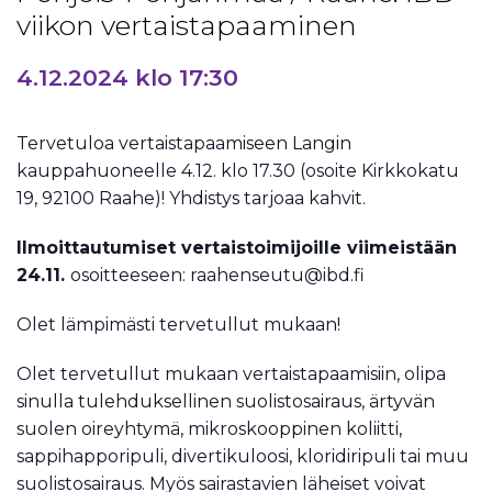
viikon vertaistapaaminen
4.12.2024 klo 17:30
Tervetuloa vertaistapaamiseen Langin
kauppahuoneelle 4.12. klo 17.30 (osoite Kirkkokatu
19, 92100 Raahe)! Yhdistys tarjoaa kahvit.
Ilmoittautumiset vertaistoimijoille viimeistään
24.11.
osoitteeseen: raahenseutu@ibd.fi
Olet lämpimästi tervetullut mukaan!
Olet tervetullut mukaan vertaistapaamisiin, olipa
sinulla tulehduksellinen suolistosairaus, ärtyvän
suolen oireyhtymä, mikroskooppinen koliitti,
sappihapporipuli, divertikuloosi, kloridiripuli tai muu
suolistosairaus. Myös sairastavien läheiset voivat