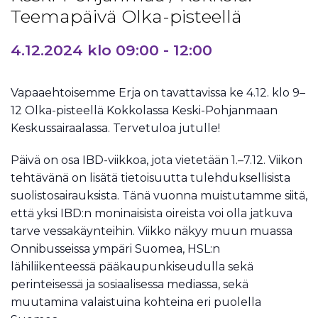
Teemapäivä Olka-pisteellä
4.12.2024 klo 09:00
-
12:00
Vapaaehtoisemme Erja on tavattavissa ke 4.12. klo 9–
12 Olka-pisteellä Kokkolassa Keski-Pohjanmaan
Keskussairaalassa. Tervetuloa jutulle!
Päivä on osa IBD-viikkoa, jota vietetään 1.–7.12. Viikon
tehtävänä on lisätä tietoisuutta tulehduksellisista
suolistosairauksista. Tänä vuonna muistutamme siitä,
että yksi IBD:n moninaisista oireista voi olla jatkuva
tarve vessakäynteihin. Viikko näkyy muun muassa
Onnibusseissa ympäri Suomea, HSL:n
lähiliikenteessä pääkaupunkiseudulla sekä
perinteisessä ja sosiaalisessa mediassa, sekä
muutamina valaistuina kohteina eri puolella