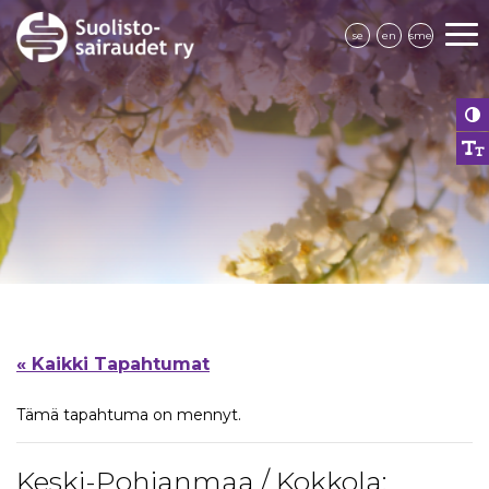
se
en
sme
« Kaikki Tapahtumat
Tämä tapahtuma on mennyt.
Keski-Pohjanmaa / Kokkola: