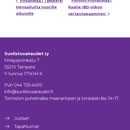
Pohjois-Pohjanmaa /
Pirkanmaa / Tampere:
Hengailuilta nuorille
Raahe: IBD-viikon
aikuisille
vertaistapaaminen
Suolistosairaudet ry
Finlaysoninkatu 7
33210 Tampere
Y-tunnus 1714141-6
Puh
044 725 4400
info@suolistosairaudet.fi
Toimiston puhelinaika maanantaisin ja torstaisin klo 14–17.
Uutiset
Tapahtumat