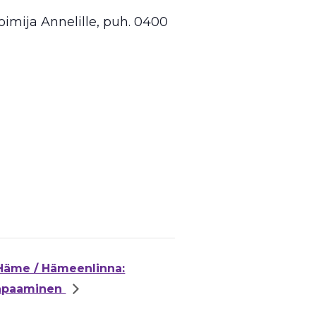
oimija Annelille, puh. 0400
Häme / Hämeenlinna:
tapaaminen