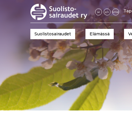
Tap
se
en
sme
Suolistosairaudet
Elämässä
V