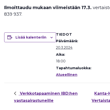
Ilmoittaudu mukaan viimeistään 17.3.
vertaist
839 937.
TIEDOT
Lisää kalenteriin
Päivämäärä:
20.3.2024
Aika:
18:00
Tapahtumaluokka:
Alueellinen
Verkkotapaaminen IBD:hen
Kanta-
vastasairastuneille
Vertais