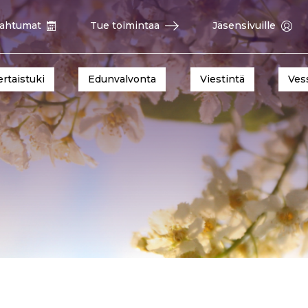
ahtumat
Tue toimintaa
Jäsensivuille
ertaistuki
Edunvalvonta
Viestintä
Ves