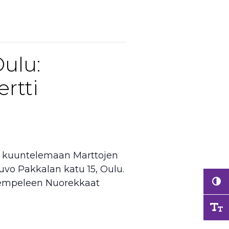
ulu:
rtti
18 kuuntelemaan Marttojen
uvo Pakkalan katu 15, Oulu.
Kempeleen Nuorekkaat