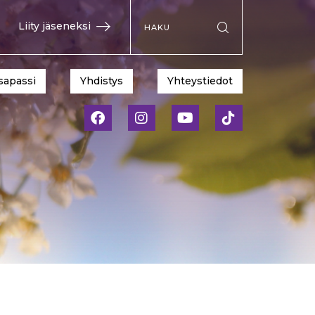
Hae sivustolta
Liity jäseneksi
Suorita haku
sapassi
Yhdistys
Yhteystiedot