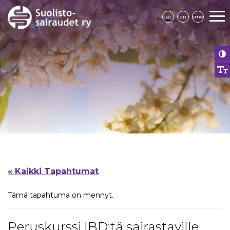
se
en
sme
« Kaikki Tapahtumat
Tämä tapahtuma on mennyt.
Peruskurssi IBD:tä sairastaville