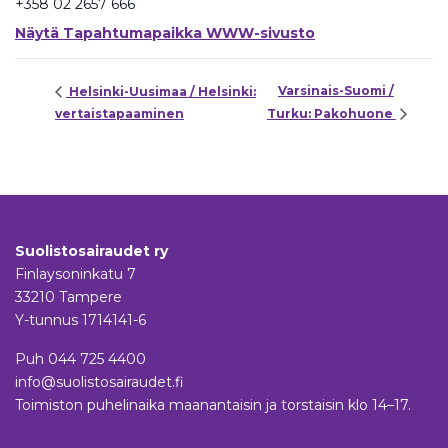
+358 02 2657 666
Näytä Tapahtumapaikka WWW-sivusto
Varsinais-Suomi /
Helsinki-Uusimaa / Helsinki:
vertaistapaaminen
Turku: Pakohuone
Suolistosairaudet ry
Finlaysoninkatu 7
33210 Tampere
Y-tunnus 1714141-6
Puh
044 725 4400
info@suolistosairaudet.fi
Toimiston puhelinaika maanantaisin ja torstaisin klo 14–17.