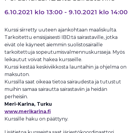
6.10.2021 klo 13:00
-
9.10.2021 klo 14:00
Kurssi siirretty uuteen ajankohtaan maaliskulta.
Tarkoitettu ensisijaisesti IBD:tä sairastaville, jotka
eivät ole käyneet aiemmin suolistosairaille
tarkoitettuja sopeutumisvalmennuskursseja. Myös
leikautut voivat hakea kursseille.
Kurssi kestää keskiviikkosta launtaihin ja ohjelma on
maksuton.
Kurssilla saat oikeaa tietoa sairaudesta ja tutustut
muihin samaa sairautta sairastaviin ja heidän
perheisiin.
Meri-Karina, Turku
www.merikarina.fi
Kurssille haku on päättyny.
Lisätietoa kursseista saat järjestökoordinaattori