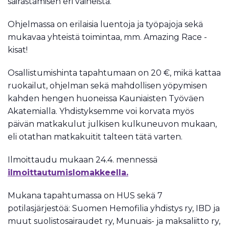
sairastamisen eri vaiheista.
Ohjelmassa on erilaisia luentoja ja työpajoja sekä
mukavaa yhteistä toimintaa, mm. Amazing Race -
kisat!
Osallistumishinta tapahtumaan on 20 €, mikä kattaa
ruokailut, ohjelman sekä mahdollisen yöpymisen
kahden hengen huoneissa Kauniaisten Työväen
Akatemialla. Yhdistyksemme voi korvata myös
päivän matkakulut julkisen kulkuneuvon mukaan,
eli otathan matkakuitit talteen tätä varten.
Ilmoittaudu mukaan 24.4. mennessä
ilmoittautumislomakkeella.
Mukana tapahtumassa on HUS sekä 7
potilasjärjestöä: Suomen Hemofilia yhdistys ry, IBD ja
muut suolistosairaudet ry, Munuais- ja maksaliitto ry,