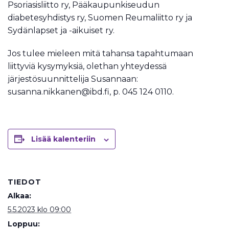
Psoriasisliitto ry, Pääkaupunkiseudun
diabetesyhdistys ry, Suomen Reumaliitto ry ja
Sydänlapset ja -aikuiset ry.
Jos tulee mieleen mitä tahansa tapahtumaan
liittyviä kysymyksiä, olethan yhteydessä
järjestösuunnittelija Susannaan:
susanna.nikkanen@ibd.fi, p. 045 124 0110.
Lisää kalenteriin
TIEDOT
Alkaa:
5.5.2023 klo 09:00
Loppuu: