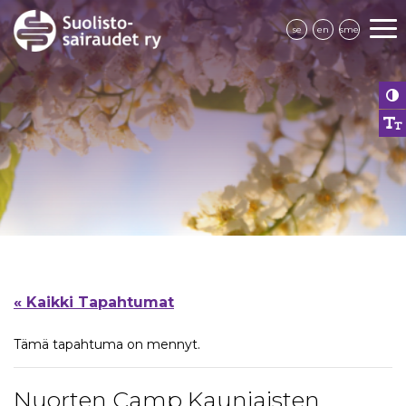
se
en
sme
« Kaikki Tapahtumat
Tämä tapahtuma on mennyt.
Nuorten Camp Kauniaisten