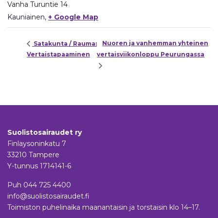
Vanha Turuntie 14
Kauniainen
,
+ Google Map
Nuoren ja vanhemman yhteinen
Satakunta / Rauma:
Vertaistapaaminen
vertaisviikonloppu Peurungassa
Suolistosairaudet ry
Finlaysoninkatu 7
33210 Tampere
Y-tunnus 1714141-6
Puh
044 725 4400
info@suolistosairaudet.fi
Toimiston puhelinaika maanantaisin ja torstaisin klo 14–17.