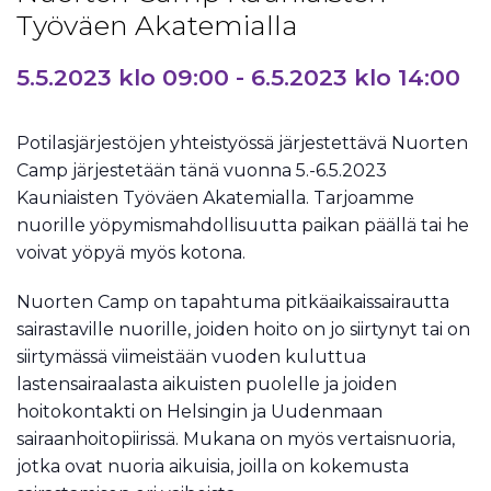
Työväen Akatemialla
5.5.2023 klo 09:00
-
6.5.2023 klo 14:00
Potilasjärjestöjen yhteistyössä järjestettävä Nuorten
Camp järjestetään tänä vuonna 5.-6.5.2023
Kauniaisten Työväen Akatemialla. Tarjoamme
nuorille yöpymismahdollisuutta paikan päällä tai he
voivat yöpyä myös kotona.
Nuorten Camp on tapahtuma pitkäaikaissairautta
sairastaville nuorille, joiden hoito on jo siirtynyt tai on
siirtymässä viimeistään vuoden kuluttua
lastensairaalasta aikuisten puolelle ja joiden
hoitokontakti on Helsingin ja Uudenmaan
sairaanhoitopiirissä. Mukana on myös vertaisnuoria,
jotka ovat nuoria aikuisia, joilla on kokemusta