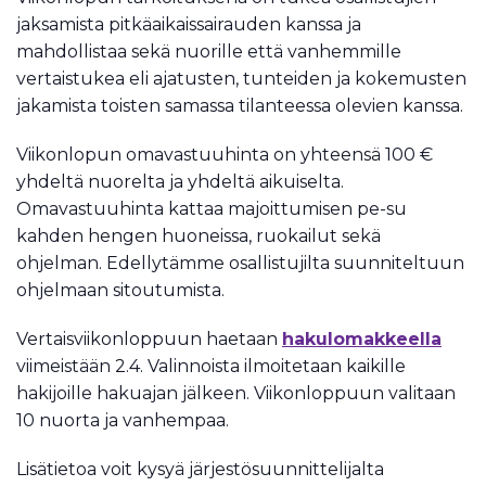
jaksamista pitkäaikaissairauden kanssa ja
mahdollistaa sekä nuorille että vanhemmille
vertaistukea eli ajatusten, tunteiden ja kokemusten
jakamista toisten samassa tilanteessa olevien kanssa.
Viikonlopun omavastuuhinta on yhteensä 100 €
yhdeltä nuorelta ja yhdeltä aikuiselta.
Omavastuuhinta kattaa majoittumisen pe-su
kahden hengen huoneissa, ruokailut sekä
ohjelman. Edellytämme osallistujilta suunniteltuun
ohjelmaan sitoutumista.
Vertaisviikonloppuun haetaan
hakulomakkeella
viimeistään 2.4. Valinnoista ilmoitetaan kaikille
hakijoille hakuajan jälkeen. Viikonloppuun valitaan
10 nuorta ja vanhempaa.
Lisätietoa voit kysyä järjestösuunnittelijalta