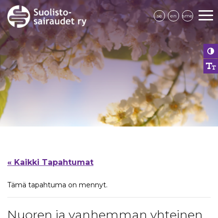
se
en
sme
« Kaikki Tapahtumat
Tämä tapahtuma on mennyt.
Nuoren ja vanhemman yhteinen