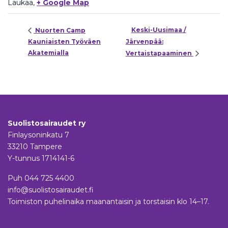
Laukaa
,
+ Google Map
Keski-Uusimaa /
Nuorten Camp
Kauniaisten Työväen
Järvenpää:
Akatemialla
Vertaistapaaminen
Suolistosairaudet ry
Finlaysoninkatu 7
33210 Tampere
Y-tunnus 1714141-6
Puh
044 725 4400
info@suolistosairaudet.fi
Toimiston puhelinaika maanantaisin ja torstaisin klo 14–17.