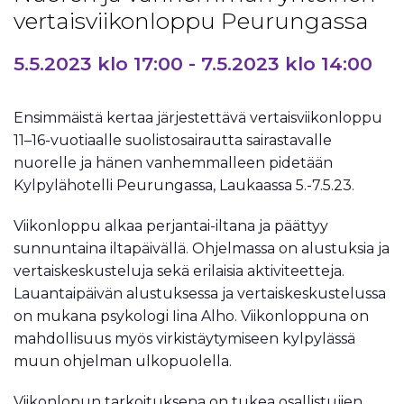
vertaisviikonloppu Peurungassa
5.5.2023 klo 17:00
-
7.5.2023 klo 14:00
Ensimmäistä kertaa järjestettävä vertaisviikonloppu
11–16-vuotiaalle suolistosairautta sairastavalle
nuorelle ja hänen vanhemmalleen pidetään
Kylpylähotelli Peurungassa, Laukaassa 5.-7.5.23.
Viikonloppu alkaa perjantai-iltana ja päättyy
sunnuntaina iltapäivällä. Ohjelmassa on alustuksia ja
vertaiskeskusteluja sekä erilaisia aktiviteetteja.
Lauantaipäivän alustuksessa ja vertaiskeskustelussa
on mukana psykologi Iina Alho. Viikonloppuna on
mahdollisuus myös virkistäytymiseen kylpylässä
muun ohjelman ulkopuolella.
Viikonlopun tarkoituksena on tukea osallistujien