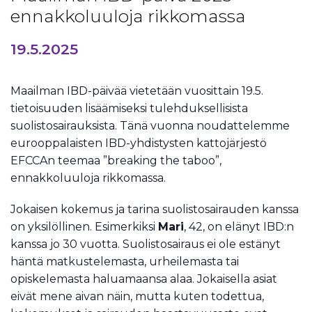
ennakkoluuloja rikkomassa
19.5.2025
Maailman IBD-päivää vietetään vuosittain 19.5.
tietoisuuden lisäämiseksi tulehduksellisista
suolistosairauksista. Tänä vuonna noudattelemme
eurooppalaisten IBD-yhdistysten kattojärjestö
EFCCAn teemaa ”breaking the taboo”,
ennakkoluuloja rikkomassa.
Jokaisen kokemus ja tarina suolistosairauden kanssa
on yksilöllinen. Esimerkiksi
Mari
, 42, on elänyt IBD:n
kanssa jo 30 vuotta. Suolistosairaus ei ole estänyt
häntä matkustelemasta, urheilemasta tai
opiskelemasta haluamaansa alaa. Jokaisella asiat
eivät mene aivan näin, mutta kuten todettua,