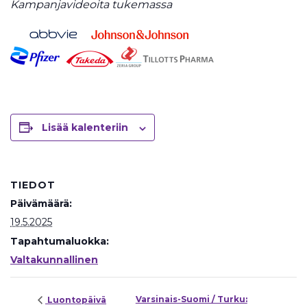
Kampanjavideoita tukemassa
Lisää kalenteriin
TIEDOT
Päivämäärä:
19.5.2025
Tapahtumaluokka:
Valtakunnallinen
Varsinais-Suomi / Turku:
Luontopäivä