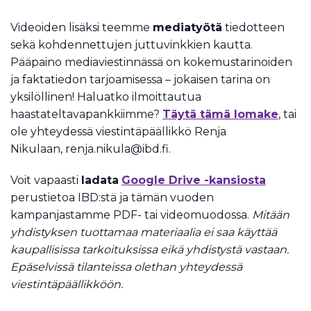
Videoiden lisäksi teemme
mediatyötä
tiedotteen
sekä kohdennettujen juttuvinkkien kautta.
Pääpaino mediaviestinnässä on kokemustarinoiden
ja faktatiedon tarjoamisessa – jokaisen tarina on
yksilöllinen! Haluatko ilmoittautua
haastateltavapankkiimme?
Täytä tämä lomake
, tai
ole yhteydessä viestintäpäällikkö Renja
Nikulaan, renja.nikula@ibd.fi.
Voit vapaasti
ladata
Google Drive -kansiosta
perustietoa IBD:stä ja tämän vuoden
kampanjastamme PDF- tai videomuodossa.
Mitään
yhdistyksen tuottamaa materiaalia ei saa käyttää
kaupallisissa tarkoituksissa eikä yhdistystä vastaan.
Epäselvissä tilanteissa olethan yhteydessä
viestintäpäällikköön.