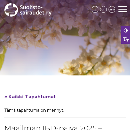
se
en
sme
« Kaikki Tapahtumat
Tämä tapahtuma on mennyt.
Maailman IBD-päivä 2025 –