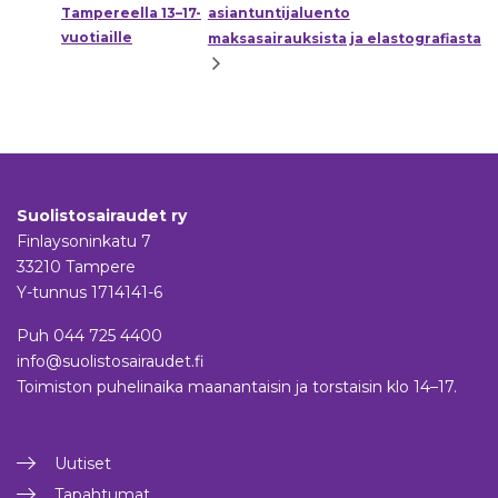
Tampereella 13–17-
asiantuntijaluento
vuotiaille
maksasairauksista ja elastografiasta
Suolistosairaudet ry
Finlaysoninkatu 7
33210 Tampere
Y-tunnus 1714141-6
Puh
044 725 4400
info@suolistosairaudet.fi
Toimiston puhelinaika maanantaisin ja torstaisin klo 14–17.
Uutiset
Tapahtumat