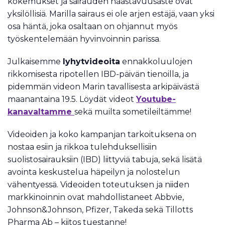
kokemukset ja sairauden haastavuusaste ovat
yksilöllisiä. Marilla sairaus ei ole arjen estäjä, vaan yksi
osa häntä, joka osaltaan on ohjannut myös
työskentelemään hyvinvoinnin parissa.
Julkaisemme
lyhytvideoita
ennakkoluulojen
rikkomisesta ripotellen IBD-päivän tienoilla, ja
pidemmän videon Marin tavallisesta arkipäivästä
maanantaina 19.5. Löydät videot
Youtube-
kanavaltamme
sekä muilta sometileiltämme!
Videoiden ja koko kampanjan tarkoituksena on
nostaa esiin ja rikkoa tulehduksellisiin
suolistosairauksiin (IBD) liittyviä tabuja, sekä lisätä
avointa keskustelua häpeilyn ja nolostelun
vähentyessä. Videoiden toteutuksen ja niiden
markkinoinnin ovat mahdollistaneet Abbvie,
Johnson&Johnson, Pfizer, Takeda sekä Tillotts
Pharma Ab – kiitos tuestanne!