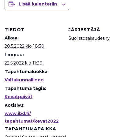
Lisää kalenteriin
TIEDOT
JÄRJESTÄJÄ
Alkaa:
Suolistosairaudet ry
20.5.2022 klo 18:30
Loppuu:
22.5.2022 klo 11:30
Tapahtumaluokka:
Valtakunnallinen
Tapahtuma tagia:
Kevätpäivät
Kotisivu:
www.ibd.fi/
tapahtumat/kevat2022
TAPAHTUMAPAIKKA