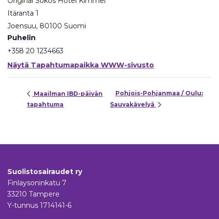
Original Sokos Hotel Kimmel
Itäranta 1
Joensuu
,
80100
Suomi
Puhelin
+358 20 1234663
Näytä Tapahtumapaikka WWW-sivusto
Pohjois-Pohjanmaa / Oulu:
Maailman IBD-päivän
tapahtuma
Sauvakävelyä
Suolistosairaudet ry
Finlaysoninkatu 7
33210 Tampere
Y-tunnus 1714141-6