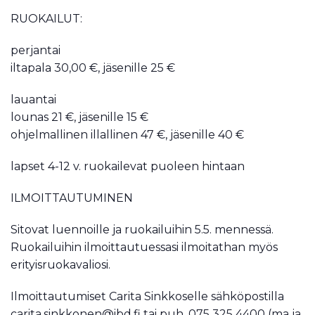
RUOKAILUT:
perjantai
iltapala 30,00 €, jäsenille 25 €
lauantai
lounas 21 €, jäsenille 15 €
ohjelmallinen illallinen 47 €, jäsenille 40 €
lapset 4-12 v. ruokailevat puoleen hintaan
ILMOITTAUTUMINEN
Sitovat luennoille ja ruokailuihin 5.5. mennessä.
Ruokailuihin ilmoittautuessasi ilmoitathan myös
erityisruokavaliosi.
Ilmoittautumiset Carita Sinkkoselle sähköpostilla
carita.sinkkonen@ibd.fi tai puh. 075 325 4400 (ma ja