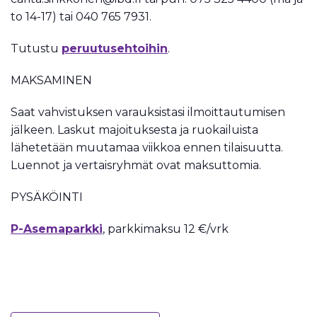
to 14-17) tai 040 765 7931.
Tutustu
peruutusehtoihin
.
MAKSAMINEN
Saat vahvistuksen varauksistasi ilmoittautumisen
jälkeen. Laskut majoituksesta ja ruokailuista
lähetetään muutamaa viikkoa ennen tilaisuutta.
Luennot ja vertaisryhmät ovat maksuttomia.
PYSÄKÖINTI
P-Asemaparkki
, parkkimaksu 12 €/vrk