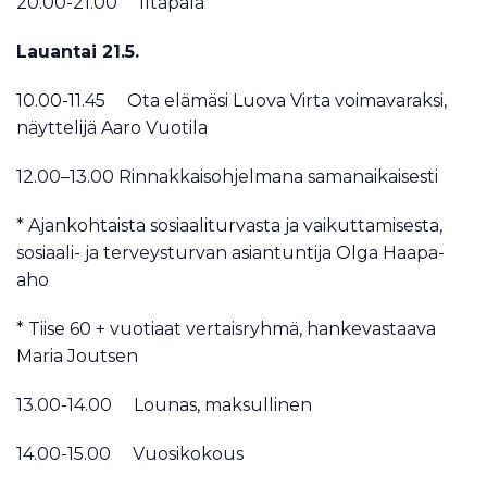
20.00-21.00 Iltapala
Lauantai 21.5.
10.00-11.45 Ota elämäsi Luova Virta voimavaraksi,
näyttelijä Aaro Vuotila
12.00–13.00
Rinnakkaisohjelmana samanaikaisesti
* Ajankohtaista sosiaaliturvasta ja
vaikuttamisesta,
s
osiaali-
ja
terveysturvan
asian
tuntija
Olga Haapa-
aho
* Tiise 60 + vuotiaat vertaisryhmä, hankevastaava
Maria Joutsen
13.00-14.00 Lounas, maksullinen
14.00-15.00 Vuosikokous