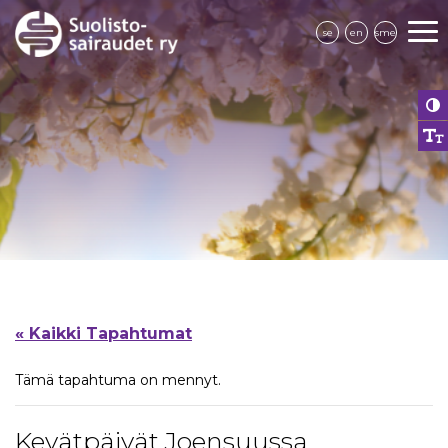
se
en
sme
« Kaikki Tapahtumat
Tämä tapahtuma on mennyt.
Kevätpäivät Joensuussa