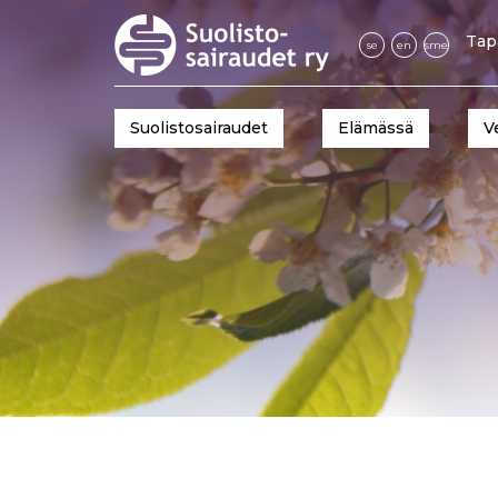
Tap
se
en
sme
Suolistosairaudet
Elämässä
V