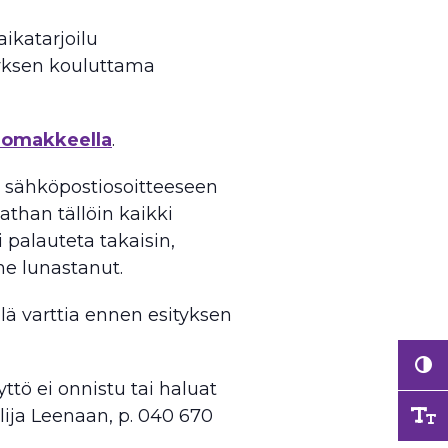
aikatarjoilu
yksen kouluttama
lomakkeella
.
 sähköpostiosoitteeseen
athan tällöin kaikki
i palauteta takaisin,
ne lunastanut.
ä varttia ennen esityksen
ttö ei onnistu tai haluat
lija Leenaan, p. 040 670