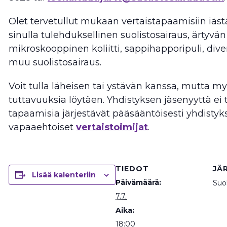
Olet tervetullut mukaan vertaistapaamisiin iästä
sinulla tulehduksellinen suolistosairaus, ärtyvä
mikroskooppinen koliitti, sappihapporipuli, divert
muu suolistosairaus.
Voit tulla läheisen tai ystävän kanssa, mutta my
tuttavuuksia löytäen. Yhdistyksen jäsenyyttä ei ta
tapaamisia järjestävät pääsääntöisesti yhdisty
vapaaehtoiset
vertaistoimijat
.
TIEDOT
JÄ
Lisää kalenteriin
Päivämäärä:
Suol
7.7.
Aika:
18:00