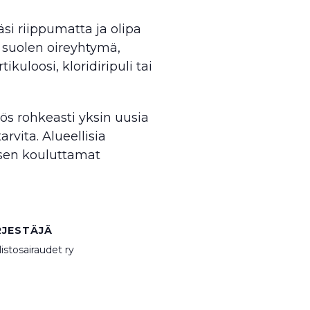
si riippumatta ja olipa
n suolen oireyhtymä,
ikuloosi, kloridiripuli tai
ös rohkeasti yksin uusia
rvita. Alueellisia
ksen kouluttamat
RJESTÄJÄ
istosairaudet ry