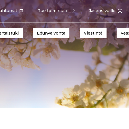
ahtumat
Tue toimintaa
Jäsensivuille
ertaistuki
Edunvalvonta
Viestintä
Ves