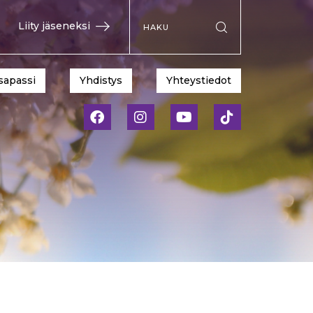
Hae sivustolta
Liity jäseneksi
Suorita haku
sapassi
Yhdistys
Yhteystiedot