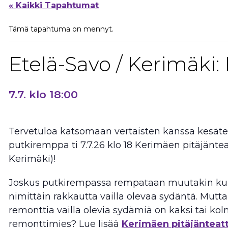
« Kaikki Tapahtumat
Tämä tapahtuma on mennyt.
Etelä-Savo / Kerimäki: 
7.7. klo 18:00
Tervetuloa katsomaan vertaisten kanssa kesäte
putkiremppa ti 7.7.26 klo 18 Kerimäen pitäjäntea
Kerimäki)!
Joskus putkirempassa rempataan muutakin kuin 
nimittäin rakkautta vailla olevaa sydäntä. Mutt
remonttia vailla olevia sydämiä on kaksi tai kolm
remonttimies? Lue lisää
Kerimäen pitäjänteatte