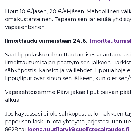
Liput 10 €/jäsen, 20 €/ei-jäsen. Mahdollinen väli
omakustanteinen. Tapaamisen järjestää yhdist
vapaaehtoinen.
Ilmoittaudu viimeistään 24.6
.
ilmoittautumis
Saat lippulaskun ilmoittautumisessa antamaasi
ilmoittautumisajan päättymisen jälkeen. Tarkist
sähköpostisi kansiot ja välilehdet. Lippurahoja e
lippu/liput ovat sinun sen jälkeen, kun olet sen/
Vapaaehtoisemme Päivi jakaa liput paikan pääll
alkua.
Jos käytössäsi ei ole sähköpostia, lomakkeen täy
paperisen laskun, ota yhteyttä järjestösuunnitte
8628 tai
leena.tuutijarvi@suolistosairaudet.fi
.