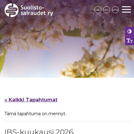
se
en
sme
« Kaikki Tapahtumat
Tämä tapahtuma on mennyt.
IBS-kuukausi 2026