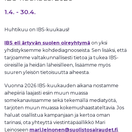
1.4.
-
30.4.
Huhtikuu on IBS-kuukausi!
IBS eli ärtyvän suolen oireyhtymä
on yksi
yhdistyksemme kohdediagnooseista. Sen lisäksi, että
tarjoamme valtakunnallisesti tietoa ja tukea IBS-
oireisille ja heidän läheisilleen, lisäämme myös
suuren yleisön tietoisuutta aiheesta.
Vuonna 2026 IBS-kuukauden aikana nostamme
aihepiiriä laajasti esiin muun muassa
somekanavissamme sekä tekemällä mediatyötä,
tarjoten muun muassa kokemushaastateltavia. Jos
haluat osallistua kampanjaan ja kertoa oman
tarinasi, ota yhteyttä viestintäpäällikkö Mari
Leinoseen
mari.leinonen@suolistosairaudet.fi
.