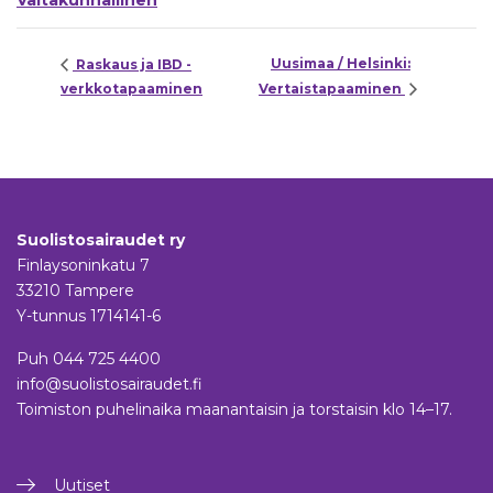
Valtakunnallinen
Uusimaa / Helsinki:
Raskaus ja IBD -
verkkotapaaminen
Vertaistapaaminen
Suolistosairaudet ry
Finlaysoninkatu 7
33210 Tampere
Y-tunnus 1714141-6
Puh
044 725 4400
info@suolistosairaudet.fi
Toimiston puhelinaika maanantaisin ja torstaisin klo 14–17.
Uutiset