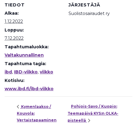
TIEDOT
JÄRJESTÄJÄ
Alkaa:
Suolistosairaudet ry
1.12.2022
Loppuu:
7.12.2022
Tapahtumaluokka:
Valtakunnallinen
Tapahtuma tagia:
ibd
,
IBD-viikko
,
viikko
Kotisivu:
www.ibd.fi/ibd-viikko
Pohjois-Savo / Kuopio:
Kymenlaakso /
Kouvola:
Teemapäivä KYS:n OLKA-
Vertaistapaaminen
pisteellä