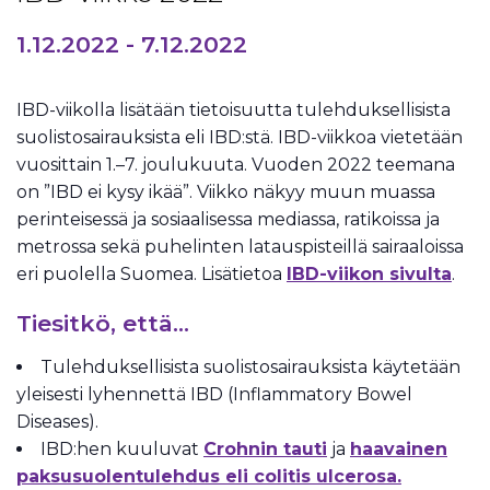
1.12.2022
-
7.12.2022
IBD-viikolla lisätään tietoisuutta tulehduksellisista
suolistosairauksista eli IBD:stä. IBD-viikkoa vietetään
vuosittain 1.–7. joulukuuta. Vuoden 2022 teemana
on ”IBD ei kysy ikää”. Viikko näkyy muun muassa
perinteisessä ja sosiaalisessa mediassa, ratikoissa ja
metrossa sekä puhelinten latauspisteillä sairaaloissa
eri puolella Suomea. Lisätietoa
IBD-viikon sivulta
.
Tiesitkö, että…
Tulehduksellisista suolistosairauksista käytetään
yleisesti lyhennettä IBD (Inflammatory Bowel
Diseases).
IBD:hen kuuluvat
Crohnin tauti
ja
haavainen
paksusuolentulehdus eli colitis ulcerosa.