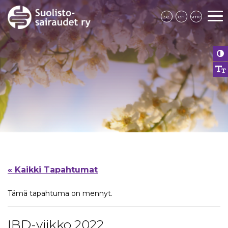
se
en
sme
« Kaikki Tapahtumat
Tämä tapahtuma on mennyt.
IBD-viikko 2022