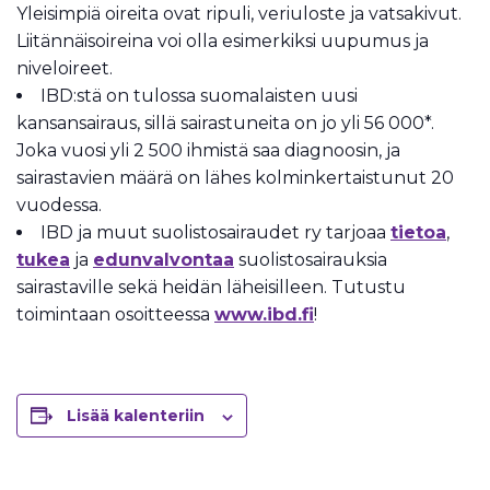
Yleisimpiä oireita ovat ripuli, veriuloste ja vatsakivut.
Liitännäisoireina voi olla esimerkiksi uupumus ja
niveloireet.
IBD:stä on tulossa suomalaisten uusi
kansansairaus, sillä sairastuneita on jo yli 56 000*.
Joka vuosi yli 2 500 ihmistä saa diagnoosin, ja
sairastavien määrä on lähes kolminkertaistunut 20
vuodessa.
IBD ja muut suolistosairaudet ry tarjoaa
tietoa
,
tukea
ja
edunvalvontaa
suolistosairauksia
sairastaville sekä heidän läheisilleen. Tutustu
toimintaan osoitteessa
www.ibd.fi
!
Lisää kalenteriin