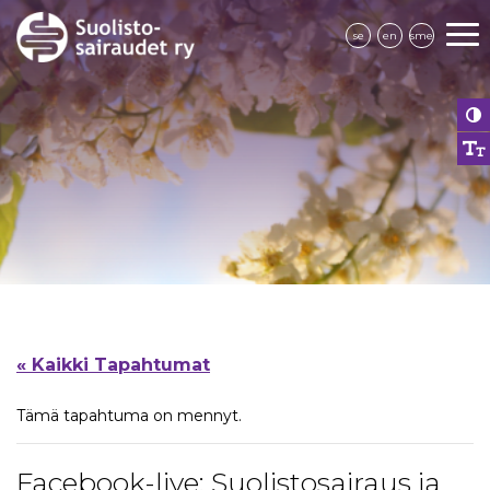
se
en
sme
« Kaikki Tapahtumat
Tämä tapahtuma on mennyt.
Facebook-live: Suolistosairaus ja