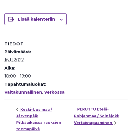
Lisää kalenteriin
TIEDOT
Päivämäärä:
16.11.2022
Aika:
18:00 - 19:00
Tapahtumaluokat:
Valtakunnallinen
,
Verkossa
PERUTTU Etelä-
Keski-Uusimaa /
Järvenpää:
Pohjanmaa / Seinäjoki:
Pitkäaikaissairauksien
Vertaistapaaminen
teemapäivä