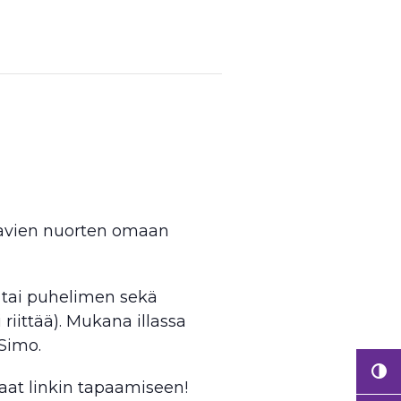
stavien nuorten omaan
n tai puhelimen sekä
iittää). Mukana illassa
 Simo.
 saat linkin tapaamiseen!