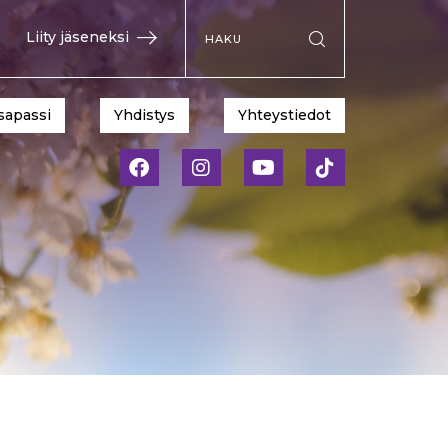
Hae sivustolta
Liity jäseneksi
Suorita haku
sapassi
Yhdistys
Yhteystiedot