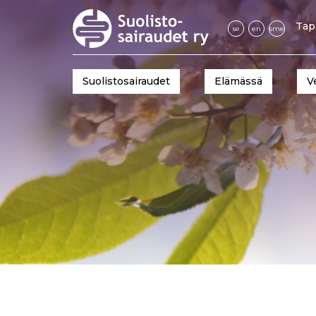
Tap
se
en
sme
Suolistosairaudet
Elämässä
V