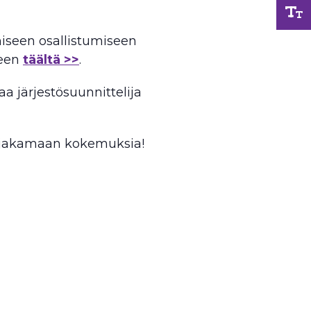
iseen osallistumiseen
seen
täältä >>
.
taa järjestösuunnittelija
 jakamaan kokemuksia!