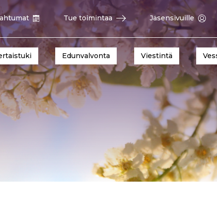
ahtumat
Tue toimintaa
Jäsensivuille
ertaistuki
Edunvalvonta
Viestintä
Ves