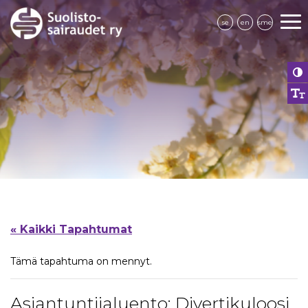
se
en
sme
« Kaikki Tapahtumat
Tämä tapahtuma on mennyt.
Asiantuntijaluento: Divertikuloosi