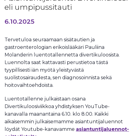
eli umpipussitauti
6.10.2025
Tervetuloa seuraamaan sisätautien ja
gastroenterologian erikoislääkäri Pauliina
Molanderin luentotallennetta divertikuloosista.
Luennolta saat kattavasti perustietoa tästä
tyypillisesti iän myötä yleistyvästä
suolistosairaudesta, sen diagnosoinnista sekä
hoitovaihtoehdoista.
Luentotallenne julkaistaan osana
Divertikuloosiviikkoa yhdistyksen YouTube-
kanavalla maanantaina 6.10. klo 8.00. Kaikki
aikaisemmin julkaisemamme asiantuntijaluennot
löydät Youtube-kanavamme
asiantuntijaluennot-