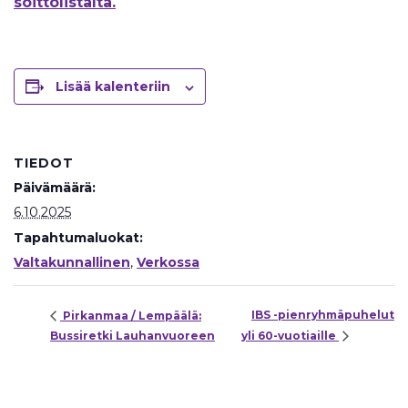
soittolistalta.
Lisää kalenteriin
TIEDOT
Päivämäärä:
6.10.2025
Tapahtumaluokat:
Valtakunnallinen
,
Verkossa
IBS -pienryhmäpuhelut
Pirkanmaa / Lempäälä:
Bussiretki Lauhanvuoreen
yli 60-vuotiaille