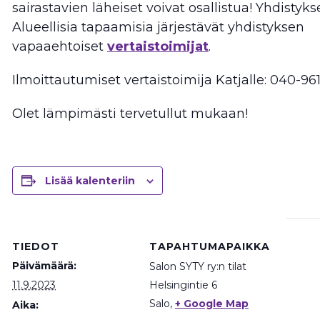
sairastavien läheiset voivat osallistua! Yhdistyks
Alueellisia tapaamisia järjestävät yhdistyksen
vapaaehtoiset
vertaistoimijat
.
Ilmoittautumiset vertaistoimija Katjalle: 040-961
Olet lämpimästi tervetullut mukaan!
Lisää kalenteriin
TIEDOT
TAPAHTUMAPAIKKA
Päivämäärä:
Salon SYTY ry:n tilat
11.9.2023
Helsingintie 6
Salo
,
+ Google Map
Aika: