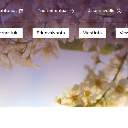
ahtumat
Tue toimintaa
Jäsensivuille
ertaistuki
Edunvalvonta
Viestintä
Ves