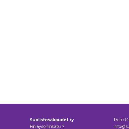
Suolistosairaudet ry
Puh
04
Finlaysoninkatu 7
info@su