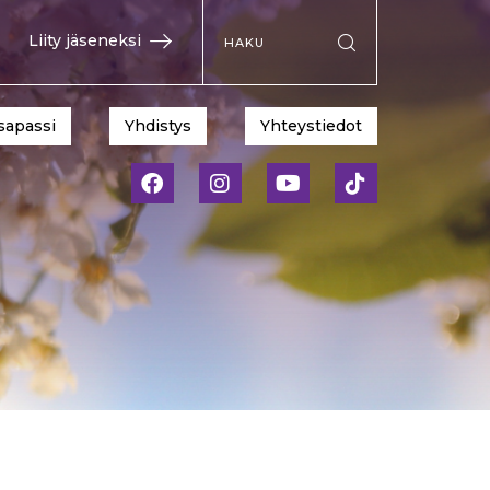
Hae sivustolta
Liity jäseneksi
Suorita haku
sapassi
Yhdistys
Yhteystiedot