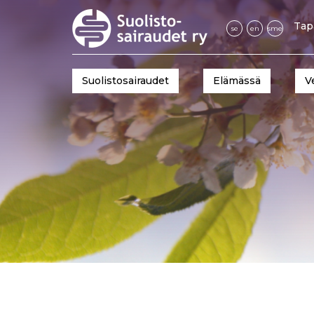
Tap
se
en
sme
Suolistosairaudet
Elämässä
V