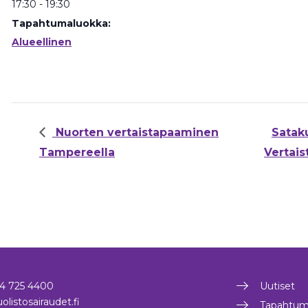
17:30 - 19:30
Tapahtumaluokka:
Alueellinen
Nuorten vertaistapaaminen
Satak
Tampereella
Vertai
4 725 4400
Uutiset
olistosairaudet.fi
Tapahtum