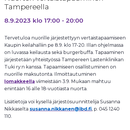
Tampereella
8.9.2023 klo 17:00
-
20:00
Tervetuloa nuorille järjestettyyn vertaistapaamiseen
Kaupin keilahalliin pe 8.9. klo 17-20. Illan ohjelmassa
on luvassa keilausta sekä burgerbuffa. Tapaaminen
järjestetään yhteistyössä Tampereen Lastenklinikan
Tuki ry:n kanssa. Tapaamiseen osallistuminen on
nuorille maksutonta. Ilmoittautuminen
lomakkeella
viimeistään 3.9. Mukaan mahtuu
enintään 16 alle 18-vuotiasta nuorta.
Lisätietoja voi kysellä järjestösuunnittelija Susanna
Nikkaselta
susanna.nikkanen@ibd.fi
, p. 045 1240
110.