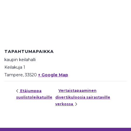
TAPAHTUMAPAIKKA
kaupin keilahalli
Keilakuja 1
Tampere
,
33520
+ Google Map
Vertaistapaaminen
Etäjumppa
suolistoleikatuille
divertikuloosia sairastaville
verkossa