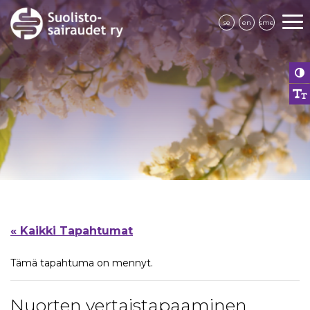
se
en
sme
« Kaikki Tapahtumat
Tämä tapahtuma on mennyt.
Nuorten vertaistapaaminen