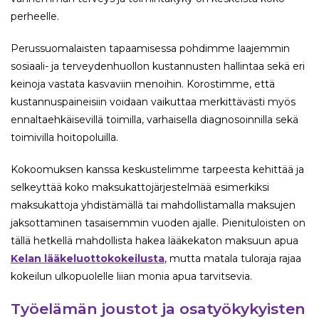
perheelle.
Perussuomalaisten tapaamisessa pohdimme laajemmin
sosiaali- ja terveydenhuollon kustannusten hallintaa sekä eri
keinoja vastata kasvaviin menoihin. Korostimme, että
kustannuspaineisiin voidaan vaikuttaa merkittävästi myös
ennaltaehkäisevillä toimilla, varhaisella diagnosoinnilla sekä
toimivilla hoitopoluilla.
Kokoomuksen kanssa keskustelimme tarpeesta kehittää ja
selkeyttää koko maksukattojärjestelmää esimerkiksi
maksukattoja yhdistämällä tai mahdollistamalla maksujen
jaksottaminen tasaisemmin vuoden ajalle. Pienituloisten on
tällä hetkellä mahdollista hakea lääkekaton maksuun apua
Kelan lääkeluottokokeilusta
, mutta matala tuloraja rajaa
kokeilun ulkopuolelle liian monia apua tarvitsevia.
Työelämän joustot ja osatyökykyisten