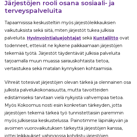
Järjestöjen rooli osana sosiaali- ja
terveyspalveluita
Tapaamisissa keskusteltiin myös järjestöleikkauksien
vaikutuksista sekä siitä, miten järjestöt tukea julkisia
palveluita.
Hyvinvointialuejohtajat
sekä
Kuntaliitto
ovat
todenneet, etteivät ne kykene paikkaamaan järjestöjen
tekemää työtä. Järjestöt täydentävät julkisia palveluita
tarjoamalla muun muassa sairauskohtaista tietoa,
vertaistukea sekä matalan kynnyksen kohtaamisia.
Vihreät totesivat järjestöjen olevan tärkeä ja olennainen osa
julkista palvelukokonaisuutta, mutta tavoitteiden
edistämiseksi tarvitaan vielä nykyistä vahvempaa tietoa.
Myös Kokoomus nosti esiin konkretian tärkeyden, jotta
järjestöjen tekemä tärkeä työ tunnistettaisiin paremmin
myös julkisessa keskustelussa. Painotimme läpinäkyvän ja
avoimen vuorovaikutuksen tärkeyttä järjestöjen kanssa,
jottei leikkaukset vahingossa kohdistu järjestöjen