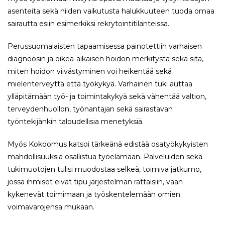
asenteita sekä niiden vaikutusta halukkuuteen tuoda omaa
sairautta esiin esimerkiksi rekrytointitilanteissa.
Perussuomalaisten tapaamisessa painotettiin varhaisen
diagnoosin ja oikea-aikaisen hoidon merkitystä sekä sitä,
miten hoidon viivästyminen voi heikentää sekä
mielenterveyttä että työkykyä. Varhainen tuki auttaa
ylläpitämään työ- ja toimintakykyä sekä vähentää valtion,
terveydenhuollon, työnantajan sekä sairastavan
työntekijänkin taloudellisia menetyksiä.
Myös Kokoomus katsoi tärkeänä edistää osatyökykyisten
mahdollisuuksia osallistua työelämään. Palveluiden sekä
tukimuotojen tulisi muodostaa selkeä, toimiva jatkumo,
jossa ihmiset eivät tipu järjestelmän rattaisiin, vaan
kykenevät toimimaan ja työskentelemään omien
voimavarojensa mukaan.