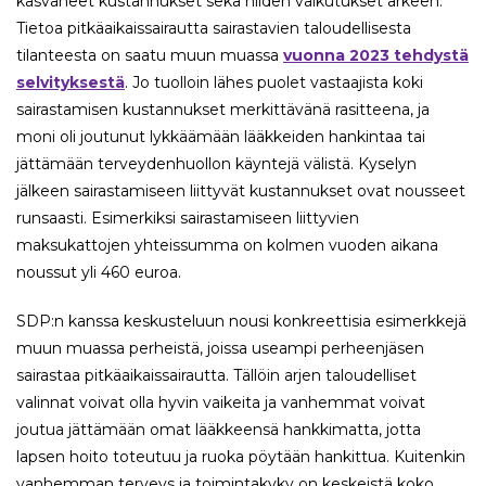
kasvaneet kustannukset sekä niiden vaikutukset arkeen.
Tietoa pitkäaikaissairautta sairastavien taloudellisesta
tilanteesta on saatu muun muassa
vuonna 2023 tehdystä
selvityksestä
. Jo tuolloin lähes puolet vastaajista koki
sairastamisen kustannukset merkittävänä rasitteena, ja
moni oli joutunut lykkäämään lääkkeiden hankintaa tai
jättämään terveydenhuollon käyntejä välistä. Kyselyn
jälkeen sairastamiseen liittyvät kustannukset ovat nousseet
runsaasti. Esimerkiksi sairastamiseen liittyvien
maksukattojen yhteissumma on kolmen vuoden aikana
noussut yli 460 euroa.
SDP:n kanssa keskusteluun nousi konkreettisia esimerkkejä
muun muassa perheistä, joissa useampi perheenjäsen
sairastaa pitkäaikaissairautta. Tällöin arjen taloudelliset
valinnat voivat olla hyvin vaikeita ja vanhemmat voivat
joutua jättämään omat lääkkeensä hankkimatta, jotta
lapsen hoito toteutuu ja ruoka pöytään hankittua. Kuitenkin
vanhemman terveys ja toimintakyky on keskeistä koko