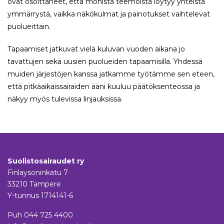
ovat osoittaneet, että monista teemoista löytyy yhteistä
ymmärrystä, vaikka näkökulmat ja painotukset vaihtelevat
puolueittain.
Tapaamiset jatkuvat vielä kuluvan vuoden aikana jo
tavattujen sekä uusien puolueiden tapaamisilla. Yhdessä
muiden järjestöjen kanssa jatkamme työtämme sen eteen,
että pitkäaikaissairaiden ääni kuuluu päätöksenteossa ja
näkyy myös tulevissa linjauksissa.
Suolistosairaudet ry
Finlaysoninkatu 7
33210 Tampere
Y-tunnus 1714141-6
Puh
044 725 4400