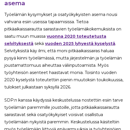
asema
Työelämän kysymykset ja osatyökykyisten asema nousi
vahvana esiin useissa tapaamisissa. Tietoa
pitkäaikaissairautta sairastavien työelämäkokemuksista on
saatu muun muassa
vuonna 2020 toteutetusta
selvityksestä
sekä
vuoden 2025 lyhyestä kyselystä
.
Selvityksistä käy ilmi, että moni pitkäaikaissairas haluaa
pysyä kiinni työelämässä, mutta järjestelmän ja työelämän
joustamattomuus aiheuttaa väliinputoamista. Myös
työyhteisön asenteet haastavat monia. Toisinto vuoden
2020 kyselystä toteutettiin pienin muutoksin toukokuussa,
tulokset julkaistaan syksyllä 2026.
SDP:n kanssa käydyssä keskustelussa nostettiin esiin tarve
työelämän paremmille joustoille, jotta pitkäaikaissairautta
sairastavat sekä osatyökykyiset voisivat osallistua
työelämään nykyistä paremmin. Keskustelussa käsiteltiin
myös työelämään liittyviä epävarmuuksia ja työyhteisöjen