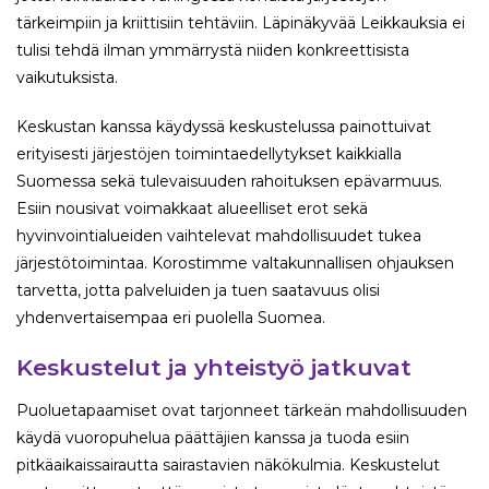
tärkeimpiin ja kriittisiin tehtäviin. Läpinäkyvää Leikkauksia ei
tulisi tehdä ilman ymmärrystä niiden konkreettisista
vaikutuksista.
Keskustan kanssa käydyssä keskustelussa painottuivat
erityisesti järjestöjen toimintaedellytykset kaikkialla
Suomessa sekä tulevaisuuden rahoituksen epävarmuus.
Esiin nousivat voimakkaat alueelliset erot sekä
hyvinvointialueiden vaihtelevat mahdollisuudet tukea
järjestötoimintaa. Korostimme valtakunnallisen ohjauksen
tarvetta, jotta palveluiden ja tuen saatavuus olisi
yhdenvertaisempaa eri puolella Suomea.
Keskustelut ja yhteistyö jatkuvat
Puoluetapaamiset ovat tarjonneet tärkeän mahdollisuuden
käydä vuoropuhelua päättäjien kanssa ja tuoda esiin
pitkäaikaissairautta sairastavien näkökulmia. Keskustelut