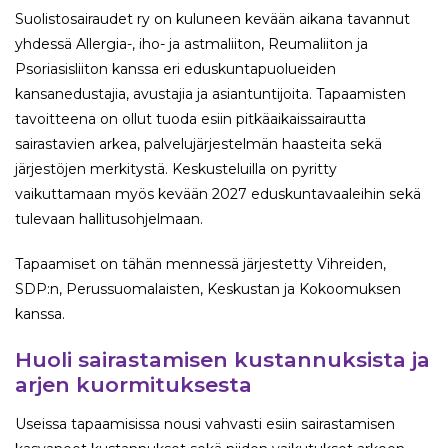
Suolistosairaudet ry on kuluneen kevään aikana tavannut
yhdessä Allergia-, iho- ja astmaliiton, Reumaliiton ja
Psoriasisliiton kanssa eri eduskuntapuolueiden
kansanedustajia, avustajia ja asiantuntijoita. Tapaamisten
tavoitteena on ollut tuoda esiin pitkäaikaissairautta
sairastavien arkea, palvelujärjestelmän haasteita sekä
järjestöjen merkitystä. Keskusteluilla on pyritty
vaikuttamaan myös kevään 2027 eduskuntavaaleihin sekä
tulevaan hallitusohjelmaan.
Tapaamiset on tähän mennessä järjestetty Vihreiden,
SDP:n, Perussuomalaisten, Keskustan ja Kokoomuksen
kanssa.
Huoli sairastamisen kustannuksista ja
arjen kuormituksesta
Useissa tapaamisissa nousi vahvasti esiin sairastamisen