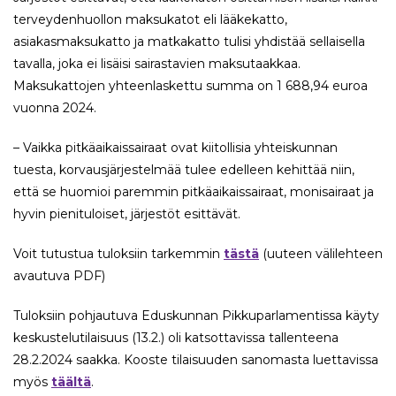
terveydenhuollon maksukatot eli lääkekatto,
asiakasmaksukatto ja matkakatto tulisi yhdistää sellaisella
tavalla, joka ei lisäisi sairastavien maksutaakkaa.
Maksukattojen yhteenlaskettu summa on 1 688,94 euroa
vuonna 2024.
– Vaikka pitkäaikaissairaat ovat kiitollisia yhteiskunnan
tuesta, korvausjärjestelmää tulee edelleen kehittää niin,
että se huomioi paremmin pitkäaikaissairaat, monisairaat ja
hyvin pienituloiset, järjestöt esittävät.
Voit tutustua tuloksiin tarkemmin
tästä
(uuteen välilehteen
avautuva PDF)
Tuloksiin pohjautuva Eduskunnan Pikkuparlamentissa käyty
keskustelutilaisuus (13.2.) oli katsottavissa tallenteena
28.2.2024 saakka. Kooste tilaisuuden sanomasta luettavissa
myös
täältä
.