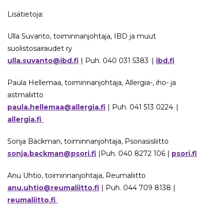
Lisätietoja:
Ulla Suvanto, toiminnanjohtaja, IBD ja muut
suolistosairaudet ry
ulla.suvanto@ibd.fi
| Puh. 040 031 5383 |
ibd.fi
Paula Hellemaa, toiminnanjohtaja, Allergia-, iho- ja
astmaliitto
paula.hellemaa@allergia.fi
| Puh. 041 513 0224 |
allergia.fi
Sonja Bäckman, toiminnanjohtaja, Psoriasisliitto
sonja.backman@psori.fi
|Puh. 040 8272 106 |
psori.fi
Anu Uhtio, toiminnanjohtaja, Reumaliitto
anu.uhtio@reumaliitto.fi
| Puh. 044 709 8138 |
reumaliitto.fi