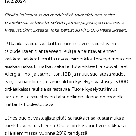
13.2.2024
Pitkäaikaissairaus on merkittävä taloudellinen rasite
puolelle sairastavista, selviää potilasjärjestöjen tuoreesta
kyselytutkimuksesta, joka perustuu yli 5 000 vastaukseen.
Pitkäaikaissairaus vaikuttaa monin tavoin sairastavien
taloudelliseen tilanteeseen. Kuluja aiheuttavat ennen
kaikkea lääkkeet, mutta myös esimerkiksi terveydenhuollon
asiakasmaksut, matkat sekä hoitotarvikkeet ja apuvälineet.
Allergia-, iho- ja astmaliiton, IBD ja muut suolistosairaudet
ry:n, Psoriasisliiton ja Reumaliiton kyselyyn vastasi yli 5 000
pitkäaikaissairauksia sairastavaa. Tuore kyselytutkimus
kertoo, että sairastavien taloudellinen tilanne on monella
mittarilla huolestuttava.
Lähes puolet vastaajista pitää sairauksiensa kustannuksia
merkittävänä rasitteena. Osuus on kasvanut voimakkaasti,
sillä aiemmassa, vuonna 2018 tehdyssä