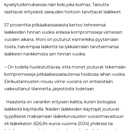
kyselytutkimuksessa näin koki joka kolmas. Taloutta
rasittavat erityisesti sairauden hoitoon tarvittavat lääkkeet.
57 prosenttia pitkäaikaissairaista kertoo tehneensä
lääkkeiden hinnan vuoksi erilaisia kompromisseja viimeisen
vuoden aikana. Moni on joutunut esimerkiksi pyytämään
toista, halvempaa lääkettä tai lykkäämään tarvitsemansa
lääkkeen hankkimista sen hinnan vuoksi.
– On todella huolestuttavaa, että monet joutuvat tekemään
kompromisseja pitkäaikaissairautensa hoidossa rahan vuoksi.
Elinkustannusten nousu viime vuosina on entisestään
vaikeuttanut tilannetta, järjestöistä todetaan.
Haasteita on varsinkin erityisen kalliita, kuten biologisia
lääkkeitä käyttävillä. Näiden lääkkeiden käyttäjät joutuvat
tyypillisesti maksamaan lääkekorvausten vuosiomavastuun
eli lääkekaton (626,94 euroa vuonna 2024) yhdessä tai