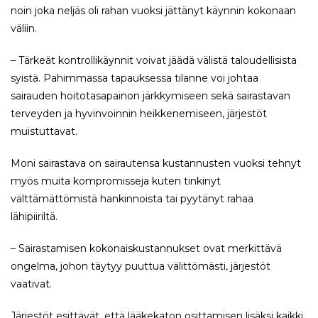
noin joka neljäs oli rahan vuoksi jättänyt käynnin kokonaan
väliin.
– Tärkeät kontrollikäynnit voivat jäädä välistä taloudellisista
syistä. Pahimmassa tapauksessa tilanne voi johtaa
sairauden hoitotasapainon järkkymiseen sekä sairastavan
terveyden ja hyvinvoinnin heikkenemiseen, järjestöt
muistuttavat.
Moni sairastava on sairautensa kustannusten vuoksi tehnyt
myös muita kompromisseja kuten tinkinyt
välttämättömistä hankinnoista tai pyytänyt rahaa
lähipiiriltä.
– Sairastamisen kokonaiskustannukset ovat merkittävä
ongelma, johon täytyy puuttua välittömästi, järjestöt
vaativat.
Järjestöt esittävät, että lääkekaton osittamisen lisäksi kaikki