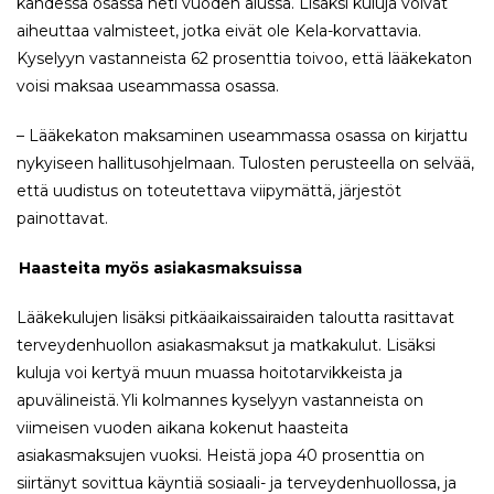
kahdessa osassa heti vuoden alussa. Lisäksi kuluja voivat
aiheuttaa valmisteet, jotka eivät ole Kela-korvattavia.
Kyselyyn vastanneista 62 prosenttia toivoo, että lääkekaton
voisi maksaa useammassa osassa.
– Lääkekaton maksaminen useammassa osassa on kirjattu
nykyiseen hallitusohjelmaan. Tulosten perusteella on selvää,
että uudistus on toteutettava viipymättä, järjestöt
painottavat.
Haasteita myös asiakasmaksuissa
Lääkekulujen lisäksi pitkäaikaissairaiden taloutta rasittavat
terveydenhuollon asiakasmaksut ja matkakulut. Lisäksi
kuluja voi kertyä muun muassa hoitotarvikkeista ja
apuvälineistä. Yli kolmannes kyselyyn vastanneista on
viimeisen vuoden aikana kokenut haasteita
asiakasmaksujen vuoksi. Heistä jopa 40 prosenttia on
siirtänyt sovittua käyntiä sosiaali- ja terveydenhuollossa, ja