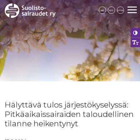
se
en
sme
Hälyttävä tulos järjestökyselyssä:
Pitkäaikaissairaiden taloudellinen
tilanne heikentynyt